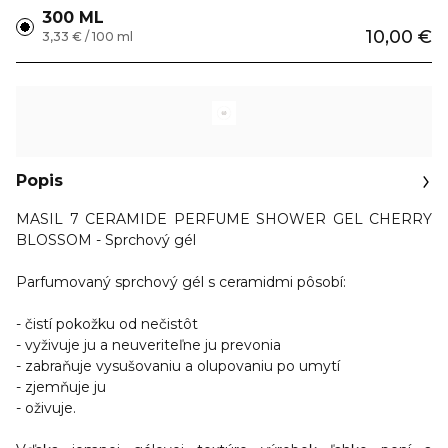
300 ML
10,00 €
3,33 € / 100 ml
Popis
MASIL
7 CERAMIDE PERFUME SHOWER GEL CHERRY
BLOSSOM -
Sprchový gél
Parfumovaný sprchový gél s ceramidmi pôsobí:
- čistí pokožku od nečistôt
- vyživuje ju a neuveriteľne ju prevonia
- zabraňuje vysušovaniu a olupovaniu po umytí
- zjemňuje ju
- oživuje.