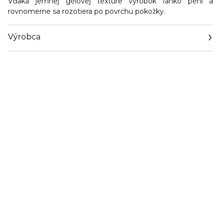
Vďaka jemnej gélovej textúre výrobok ľahko pení a
rovnomerne sa rozotiera po povrchu pokožky.
Výrobca
Email
info@liwela.com