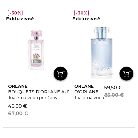
30%
30%
Exkluzivně
Exkluzivně
ORLANE
ORLANE
59,50 €
BOUQUETS D'ORLANE AUTOUR DE LA ROSE
D'ORLANE
85,00 €
Toaletná voda pre ženy
Toaletná voda
46,90 €
67,00 €