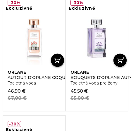
30%
30%
Exkluzivně
Exkluzivně
ORLANE
ORLANE
AUTOUR D’ORLANE COQUELICOT
BOUQUETS D'ORLANE AUTO
Toaletná voda
Toaletná voda pre ženy
46,90 €
45,50 €
67,00 €
65,00 €
30%
Exkluzivně