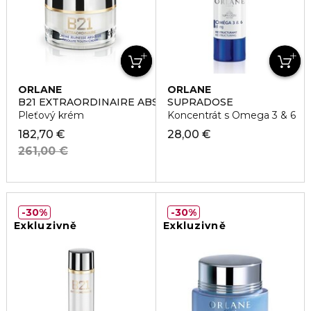
ORLANE
ORLANE
B21 EXTRAORDINAIRE ABSOLUTE YOUTH CREAM
SUPRADOSE
Pleťový krém
Koncentrát s Omega 3 & 6
182,70 €
28,00 €
261,00 €
30%
30%
Exkluzivně
Exkluzivně