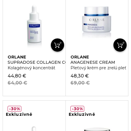
ORLANE
ORLANE
SUPRADOSE COLLAGEN CONCENTRATE
ANAGENESE CREAM
Kolagénový koncentrát
Pleťový krém pre zrelú pleť
44,80 €
48,30 €
64,00 €
69,00 €
30%
30%
Exkluzivně
Exkluzivně