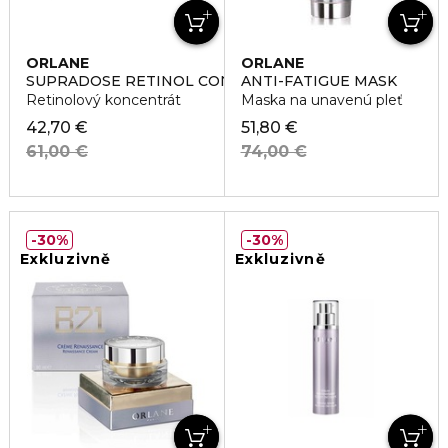
ORLANE
ORLANE
SUPRADOSE RETINOL CONCENTRATE
ANTI-FATIGUE MASK
Retinolový koncentrát
Maska na unavenú pleť
42,70 €
51,80 €
61,00 €
74,00 €
30%
30%
Exkluzivně
Exkluzivně