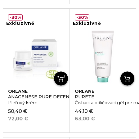
30%
30%
Exkluzivně
Exkluzivně
ORLANE
ORLANE
ANAGENESE PURE DEFENSE
PURETÉ
Pleťový krém
Čistiaci a odličovací gél pre m
50,40 €
44,10 €
72,00 €
63,00 €