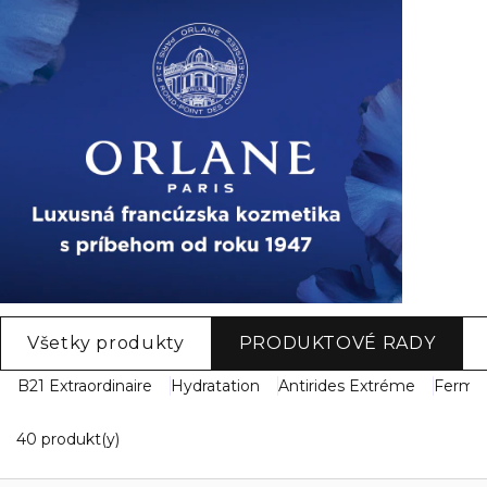
Všetky produkty
PRODUKTOVÉ RADY
B21 Extraordinaire
Hydratation
Antirides Extréme
Ferme
20 Zobrazené produkty
40 produkt(y)