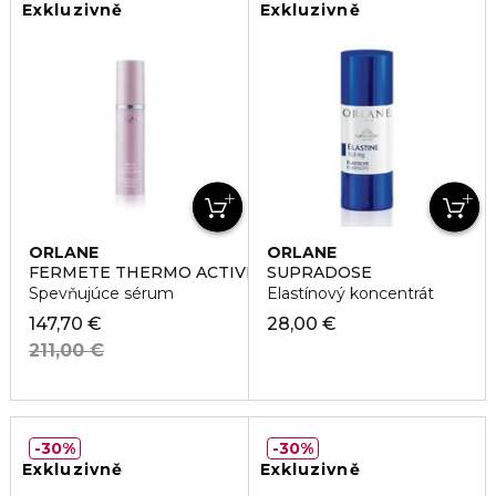
Exkluzivně
Exkluzivně
ORLANE
ORLANE
FERMETE THERMO ACTIVE SERUM
SUPRADOSE
Spevňujúce sérum
Elastínový koncentrát
147,70 €
28,00 €
211,00 €
30%
30%
Exkluzivně
Exkluzivně