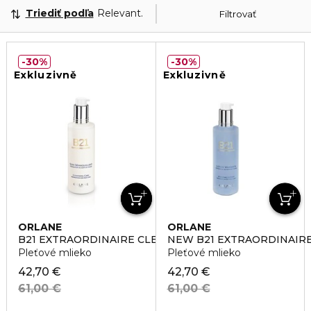
Triediť podľa
Relevantnosť
Filtrovať
30%
30%
Exkluzivně
Exkluzivně
ORLANE
ORLANE
B21 EXTRAORDINAIRE CLEANSING CARE
NEW B21 EXTRAORDINAIR
Pleťové mlieko
Pleťové mlieko
42,70 €
42,70 €
61,00 €
61,00 €