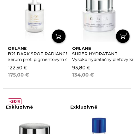
ORLANE
ORLANE
B21 DARK SPOT RADIANCE SERUM
SUPER HYDRATANT
Sérum proti pigmentovým škvrnám
Vysoko hydratačný pleťový k
122,50 €
93,80 €
175,00 €
134,00 €
30%
Exkluzivně
Exkluzivně