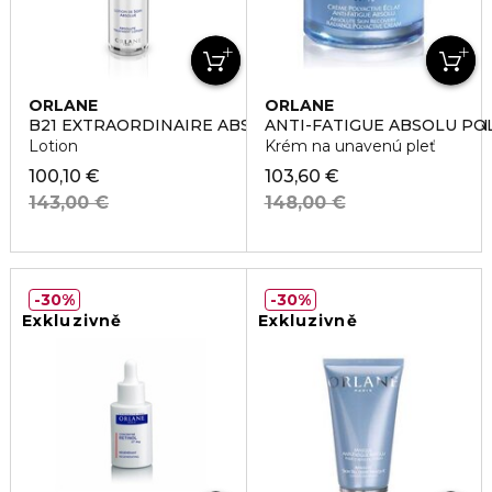
ORLANE
ORLANE
B21 EXTRAORDINAIRE ABSOLUTE TREATMENT LOTION
ANTI-FATIGUE ABSOLU PO
Lotion
Krém na unavenú pleť
100,10 €
103,60 €
143,00 €
148,00 €
30%
30%
Exkluzivně
Exkluzivně