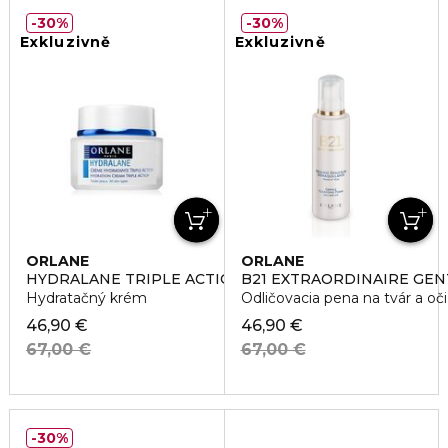
30%
30%
Exkluzivně
Exkluzivně
ORLANE
ORLANE
HYDRALANE TRIPLE ACTION
B21 EXTRAORDINAIRE GEN
Hydratačný krém
Odličovacia pena na tvár a oči
46,90 €
46,90 €
67,00 €
67,00 €
30%