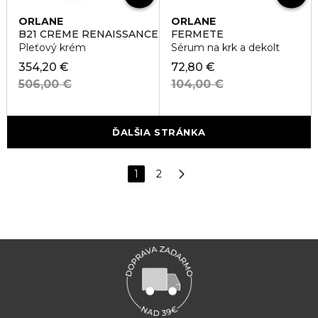
ORLANE
ORLANE
B21 CRÉME RENAISSANCE
FERMETE
Pleťový krém
Sérum na krk a dekolt
354,20 €
72,80 €
506,00 €
104,00 €
ĎALŠIA STRÁNKA
1
2