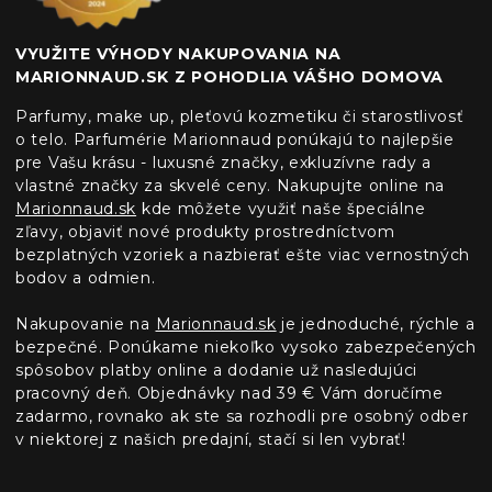
VYUŽITE VÝHODY NAKUPOVANIA NA
MARIONNAUD.SK Z POHODLIA VÁŠHO DOMOVA
Parfumy, make up, pleťovú kozmetiku či starostlivosť
o telo. Parfumérie Marionnaud ponúkajú to najlepšie
pre Vašu krásu - luxusné značky, exkluzívne rady a
vlastné značky za skvelé ceny. Nakupujte online na
Marionnaud.sk
kde môžete využiť naše špeciálne
zľavy, objaviť nové produkty prostredníctvom
bezplatných vzoriek a nazbierať ešte viac vernostných
bodov a odmien.
Nakupovanie na
Marionnaud.sk
je jednoduché, rýchle a
bezpečné. Ponúkame niekoľko vysoko zabezpečených
spôsobov platby online a dodanie už nasledujúci
pracovný deň. Objednávky nad 39 € Vám doručíme
zadarmo, rovnako ak ste sa rozhodli pre osobný odber
v niektorej z našich predajní, stačí si len vybrať!