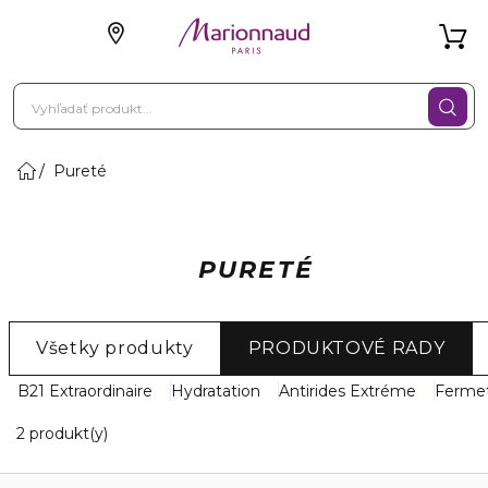
Pureté
PURETÉ
Všetky produkty
PRODUKTOVÉ RADY
B21 Extraordinaire
Hydratation
Antirides Extréme
Ferme
2 Zobrazené produkty
2 produkt(y)