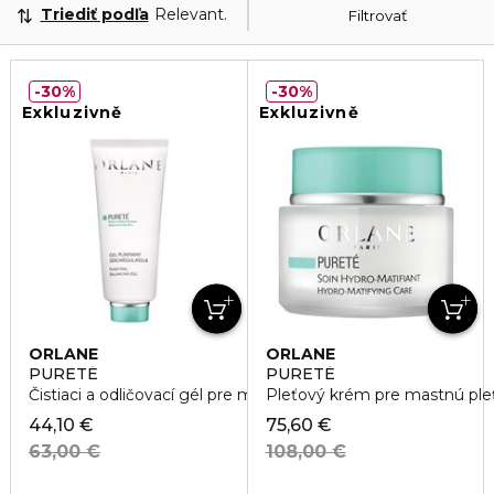
Triediť podľa
Relevantnosť
Filtrovať
30%
30%
Exkluzivně
Exkluzivně
ORLANE
ORLANE
PURETÉ
PURETÉ
Čistiaci a odličovací gél pre mastnú pleť
Pleťový krém pre mastnú ple
44,10 €
75,60 €
63,00 €
108,00 €