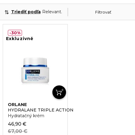
Triediť podľa
Relevantnosť
Filtrovať
30%
Exkluzivně
ORLANE
HYDRALANE TRIPLE ACTION
Hydratačný krém
46,90 €
67,00 €