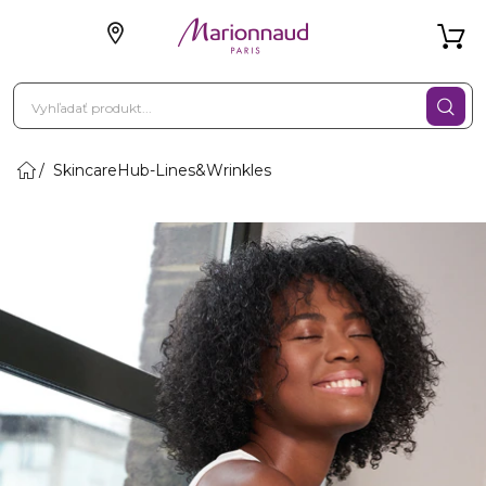
SkincareHub-Lines&Wrinkles