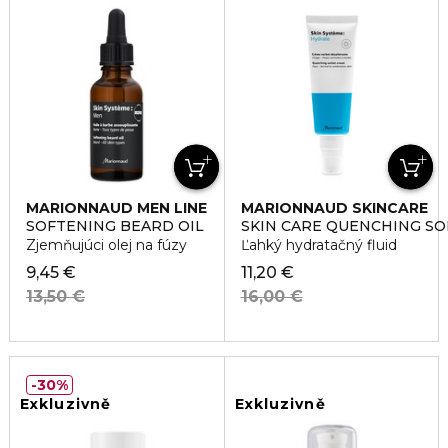
MARIONNAUD MEN LINE
MARIONNAUD SKINCARE
SOFTENING BEARD OIL
SKIN CARE QUENCHING S
Zjemňujúci olej na fúzy
Ľahký hydratačný fluid
9,45 €
11,20 €
13,50 €
16,00 €
30%
Exkluzivně
Exkluzivně