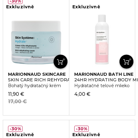
30%
Exkluzivně
Exkluzivně
MARIONNAUD SKINCARE
MARIONNAUD BATH LINE
SKIN CARE RICH REHYDRATING CREAM
24HR HYDRATING BODY M
Bohatý hydratačný krém
Hydratačné telové mlieko
11,90 €
4,00 €
17,00 €
30%
30%
Exkluzivně
Exkluzivně