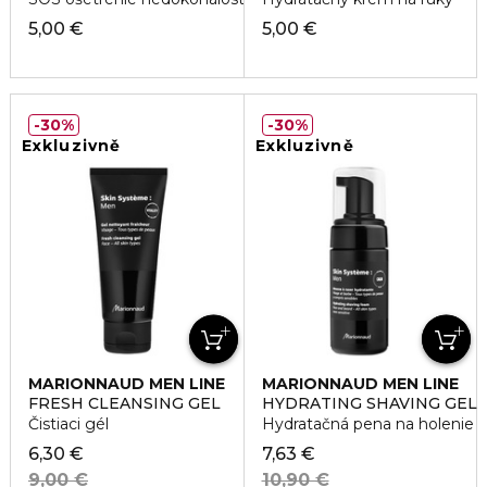
5,00 €
5,00 €
30%
30%
Exkluzivně
Exkluzivně
MARIONNAUD MEN LINE
MARIONNAUD MEN LINE
FRESH CLEANSING GEL
HYDRATING SHAVING GEL
Čistiaci gél
Hydratačná pena na holenie
6,30 €
7,63 €
9,00 €
10,90 €