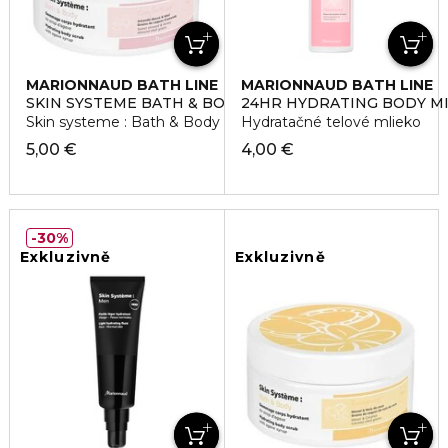
MARIONNAUD BATH LINE
MARIONNAUD BATH LINE
SKIN SYSTEME BATH & BODY COMFORTING
24HR HYDRATING BODY MI
Skin systeme : Bath & Body - Scrub - Comforting Peeling
Hydratačné telové mlieko
5,00 €
4,00 €
30%
Exkluzivně
Exkluzivně