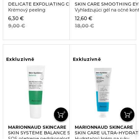
DELICATE EXFOLIATING CREAM
SKIN CARE SMOOTHING EY
Krémový peeling
Vyhladzujúci gél na očné kon
6,30 €
12,60 €
9,00 €
18,00 €
Exkluzivně
Exkluzivně
MARIONNAUD SKINCARE
MARIONNAUD SKINCARE
SKIN SYSTÉME BALANCE SOS BLEMISH TREATMENT
SKIN CARE ULTRA-HYDRA
SOS ošetrenie nedokonalostí pleti
Hydratačný krém na ruky