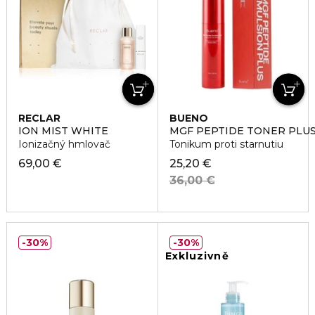
RECLAR
BUENO
ION MIST WHITE
MGF PEPTIDE TONER PLU
Ionizačný hmlovač
Tonikum proti starnutiu
69,00 €
25,20 €
36,00 €
30%
30%
Exkluzivně