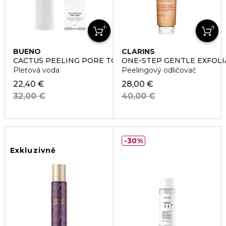
BUENO
CLARINS
CACTUS PEELING PORE TONER
ONE-STEP GENTLE EXFOLI
Pleťová voda
Peelingový odličovač
22,40 €
28,00 €
32,00 €
40,00 €
30%
Exkluzivně