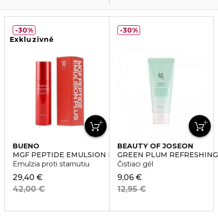
30%
30%
Exkluzivně
BUENO
BEAUTY OF JOSEON
MGF PEPTIDE EMULSION PLUS
GREEN PLUM REFRESHING
Emulzia proti starnutiu
Čistiaci gél
29,40 €
9,06 €
42,00 €
12,95 €