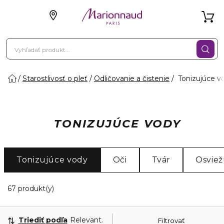
Starostlivosť o pleť
Odličovanie a čistenie
Tonizujúce v
TONIZUJÚCE VODY
Tonizujúce vody
Oči
Tvár
Osviež
20 Zobrazené produkty
67 produkt(y)
Triediť podľa
Relevantnosť
Filtrovať