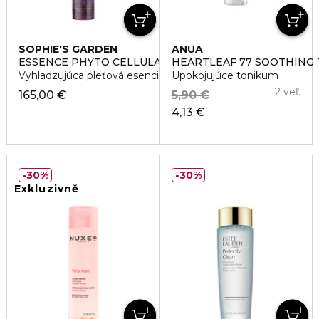
SOPHIE'S GARDEN
ANUA
ESSENCE PHYTO CELLULAIRE
HEARTLEAF 77 SOOTHING
Vyhladzujúca pleťová esencia
Upokojujúce tonikum
2 veľ.
165,00 €
5,90 €
4,13 €
30%
30%
Exkluzivně