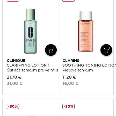
CLINIQUE
CLARINS
CLARIFYING LOTION 1
SOOTHING TONING LOTIO
Čistiace tonikum pre veľmi suchú až suchú pleť
Pleťové tonikum
21,70 €
11,20 €
31,00 €
16,00 €
30%
30%