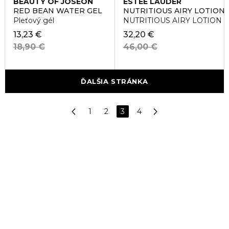
BEAUTY OF JOSEON
ESTÉE LAUDER
RED BEAN WATER GEL
NUTRITIOUS AIRY LOTION
Pleťový gél
NUTRITIOUS AIRY LOTION
13,23 €
32,20 €
18,90 €
46,00 €
ĎALŠIA STRÁNKA
1
2
3
4