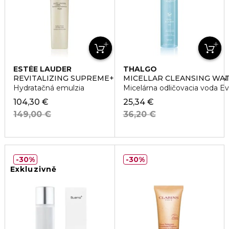
ESTÉE LAUDER
THALGO
REVITALIZING SUPREME+ BRIGHT SOFT MILKY LOTION
MICELLAR CLEANSING WA
Hydratačná emulzia
Micelárna odličovacia voda Eve
104,30 €
25,34 €
149,00 €
36,20 €
30%
30%
Exkluzivně