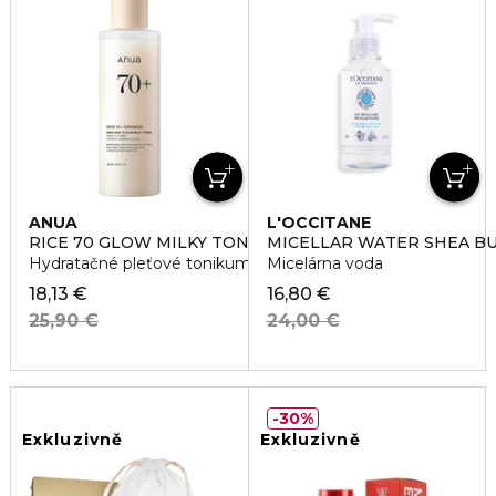
ANUA
L'OCCITANE
RICE 70 GLOW MILKY TONER
MICELLAR WATER SHEA B
Hydratačné pleťové tonikum
Micelárna voda
18,13 €
16,80 €
25,90 €
24,00 €
30%
Exkluzivně
Exkluzivně