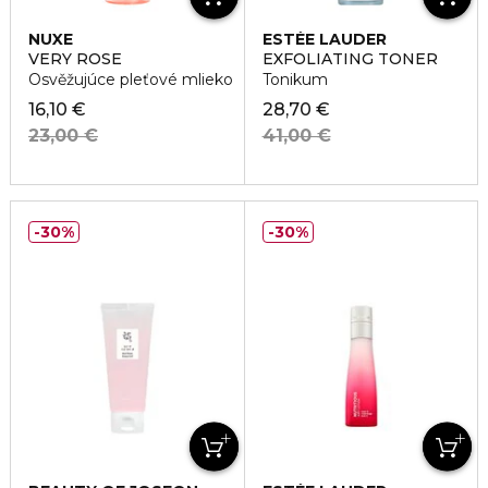
NUXE
ESTÉE LAUDER
VERY ROSE
EXFOLIATING TONER
Osvěžujúce pleťové mlieko
Tonikum
16,10 €
28,70 €
23,00 €
41,00 €
30%
30%