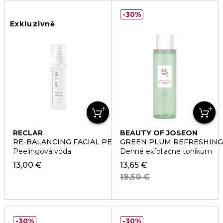
30%
Exkluzivně
RECLAR
BEAUTY OF JOSEON
RE-BALANCING FACIAL PEELING WATER
GREEN PLUM REFRESHING 
Peelingová voda
Denné exfoliačné tonikum
13,00 €
13,65 €
19,50 €
30%
30%