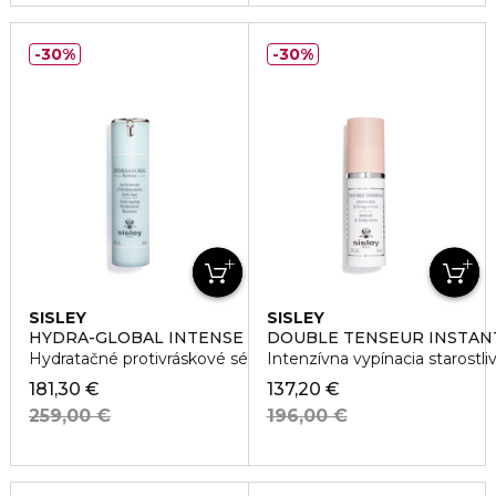
30%
30%
SISLEY
SISLEY
HYDRA-GLOBAL INTENSE ANTI-AGING
DOUBLE TENSEUR INSTAN
Hydratačné protivráskové sérum
Intenzívna vypínacia starostliv
181,30 €
137,20 €
259,00 €
196,00 €