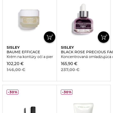
SISLEY
SISLEY
BAUME EFFICACE
BLACK ROSE PRECIOUS FAC
Krém na kontúry očí a pier
Koncentrovaná omladzujúca ol
102,20 €
165,90 €
146,00 €
237,00 €
30%
30%