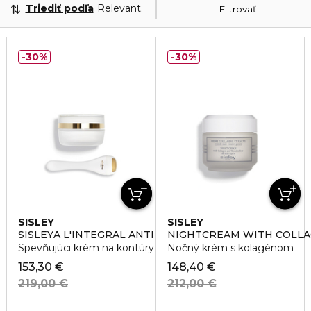
Triediť podľa
Relevantnosť
Filtrovať
30%
30%
SISLEY
SISLEY
SISLEŸA L'INTÉGRAL ANTI-ÂGE
NIGHTCREAM WITH COLL
Spevňujúci krém na kontúry očí a pier
Nočný krém s kolagénom
153,30 €
148,40 €
219,00 €
212,00 €