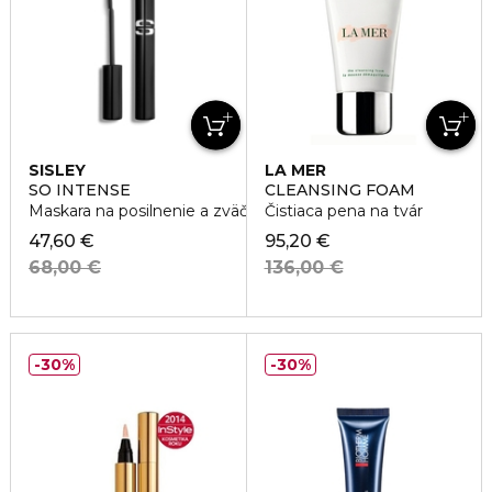
SISLEY
LA MER
SO INTENSE
CLEANSING FOAM
Maskara na posilnenie a zväčšenie objemu rias
Čistiaca pena na tvár
47,60 €
95,20 €
68,00 €
136,00 €
30%
30%