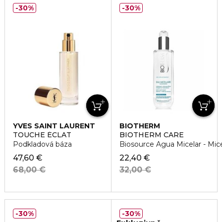
30%
30%
YVES SAINT LAURENT
BIOTHERM
TOUCHE ÉCLAT
BIOTHERM CARE
Podkladová báza
Biosource Agua Micelar - Mic
47,60 €
22,40 €
68,00 €
32,00 €
30%
30%