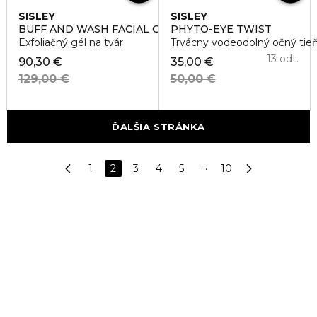
SISLEY
SISLEY
BUFF AND WASH FACIAL GEL
PHYTO-EYE TWIST
Exfoliačný gél na tvár
Trvácny vodeodolný očný tieň
13 odt.
90,30 €
35,00 €
129,00 €
50,00 €
ĎALŠIA STRÁNKA
1
2
3
4
5
···
10