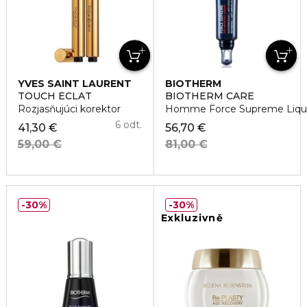
YVES SAINT LAURENT
BIOTHERM
TOUCH ÉCLAT
BIOTHERM CARE
Rozjasňujúci korektor
Homme Force Supreme Liqui
6 odt.
41,30 €
56,70 €
59,00 €
81,00 €
30%
30%
Exkluzivně