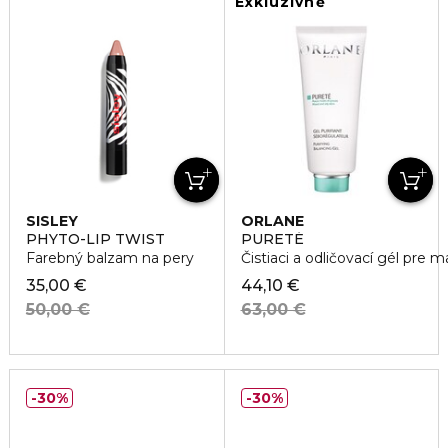
Exkluzivně
SISLEY
ORLANE
PHYTO-LIP TWIST
PURETÉ
Farebný balzam na pery
Čistiaci a odličovací gél pre m
35,00 €
44,10 €
50,00 €
63,00 €
30%
30%