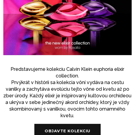
Predstavujeme kolekciu Calvin Klein euphoria elixir
collection.
Prvýkrát v histórii sa kolekcia vôní vydáva na cestu
vanilky a zachytáva evolúciu tejto vône od kvetu až po
zber úrody. Každý elixír je inšpirovaný kultovou orchideou
a ukrýva v sebe jedinečný akord orchidey, ktorý je vždy
skombinovaný s vanilkou, ovocím tohto omamného
kvetu.
OBJAVTE KOLEKCIU