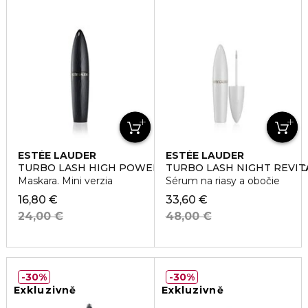
ESTÉE LAUDER
ESTÉE LAUDER
TURBO LASH HIGH POWERED VOLUME+LENGTH MASCA
TURBO LASH NIGHT REVI
Maskara. Mini verzia
Sérum na riasy a obočie
16,80 €
33,60 €
24,00 €
48,00 €
30%
30%
Exkluzivně
Exkluzivně