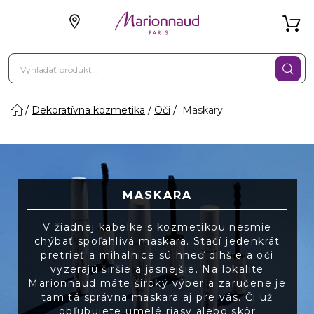
Dekoratívna kozmetika
Oči
Maskary
MASKARA
V žiadnej kabelke s kozmetikou nesmie
chýbať spoľahlivá maskara. Stačí jedenkrát
pretrieť a mihalnice sú hneď dlhšie a oči
vyzerajú širšie a jasnejšie. Na lokalite
Marionnaud máte široký výber a zaručene je
tam tá správna maskara aj pre vás. Či už
obľubujete umelé riasy alebo skôr