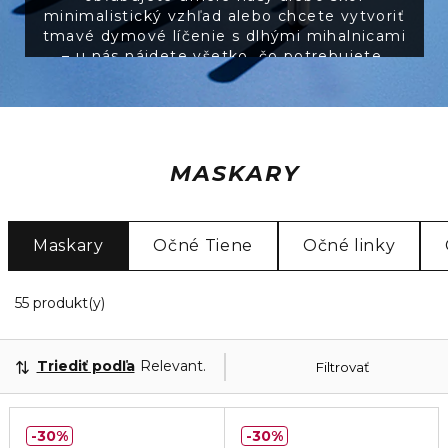
minimalistický vzhľad alebo chcete vytvoriť
tmavé dymové líčenie s dlhými mihalnicami
– u nás nájdete všetko, čo potrebujete.
MASKARY
Maskary
Očné Tiene
Očné linky
15 Zobrazené produkty
55 produkt(y)
Triediť podľa
Relevantnosť
Filtrovať
30%
30%