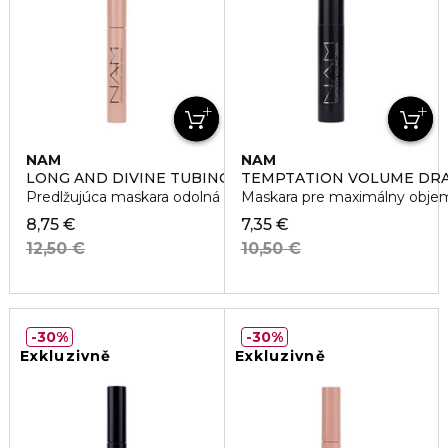
NAM
NAM
LONG AND DIVINE TUBING MASCARA
TEMPTATION VOLUME DR
Predlžujúca maskara odolná proti rozmazaniu
Maskara pre maximálny obje
8,75 €
7,35 €
12,50 €
10,50 €
30%
30%
Exkluzivně
Exkluzivně