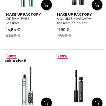
MAKE UP FACTORY
MAKE UP FACTORY
DREAM EYES
VOLUME MASCARA
Maskara
Maskara na objem
14,84 €
11,90 €
21,20 €
17,00 €
30%
30%
Exkluzivně