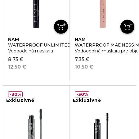
NAM
NAM
WATERPROOF UNLIMITED MASCARA
WATERPROOF MADNESS M
Vodoodolná maskara
Vodoodolná maskara pre obj
8,75 €
7,35 €
12,50 €
10,50 €
30%
30%
Exkluzivně
Exkluzivně