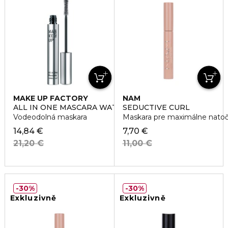
MAKE UP FACTORY
NAM
ALL IN ONE MASCARA WATERPROOF
SEDUCTIVE CURL
Vodeodolná maskara
Maskara pre maximálne natoče
14,84 €
7,70 €
21,20 €
11,00 €
30%
30%
Exkluzivně
Exkluzivně