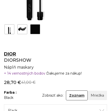
DIOR
DIORSHOW
Náplň maskary
14 vernostných bodov
Ďakujeme za nákup!
28,70 €
41,00 €
Farba
Zobrazť ako:
Zoznam
Mriežka
Black
Black