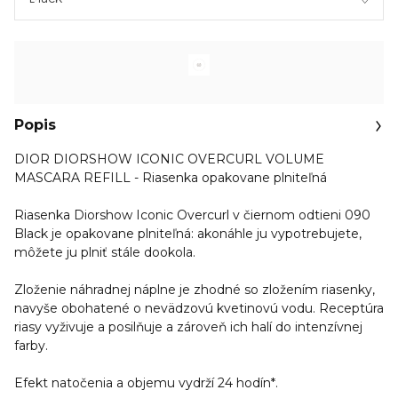
Popis
DIOR DIORSHOW ICONIC OVERCURL VOLUME
MASCARA REFILL - Riasenka opakovane plniteľná
Riasenka Diorshow Iconic Overcurl v čiernom odtieni 090
Black je opakovane plniteľná: akonáhle ju vypotrebujete,
môžete ju plniť stále dookola.
Zloženie náhradnej náplne je zhodné so zložením riasenky,
navyše obohatené o nevädzovú kvetinovú vodu. Receptúra
riasy vyživuje a posilňuje a zároveň ich halí do intenzívnej
farby.
Efekt natočenia a objemu vydrží 24 hodín*.