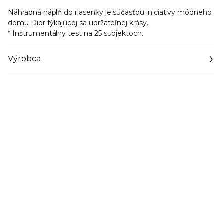
Náhradná náplň do riasenky je súčasťou iniciatívy módneho
domu Dior týkajúcej sa udržateľnej krásy.
* Inštrumentálny test na 25 subjektoch.
Výrobca
Email
https://www.dior.com/en_cz/beauty/contact-parfum