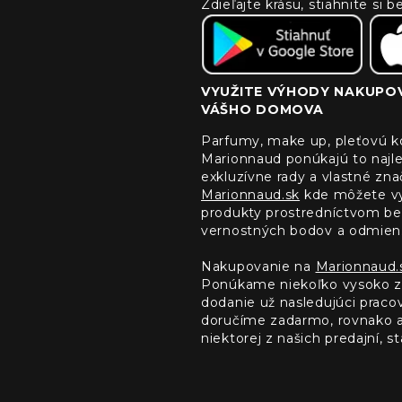
Zdieľajte krásu, stiahnite si
VYUŽITE VÝHODY NAKUPOV
VÁŠHO DOMOVA
Parfumy, make up, pleťovú ko
Marionnaud ponúkajú to najle
exkluzívne rady a vlastné zn
Marionnaud.sk
kde môžete vyu
produkty prostredníctvom bez
vernostných bodov a odmien
Nakupovanie na
Marionnaud.
Ponúkame niekoľko vysoko z
dodanie už nasledujúci prac
doručíme zadarmo, rovnako ak
niektorej z našich predajní, sta