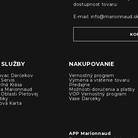
dostupnosť tovaru:
E-mail:
info@marionnaud.s
KO
 SLUŽBY
NAKUPOVANIE
avac Darcekov
Vernostný program
 Servis
Výmena a vrátenie tovaru
eľná Krása
Predajne
cia Marionnaud
Možnosti doručenia a platby
Oblasti Pletovej
VOP Vernostný program
iky
Vase Darceky
ová Karta
APP Marionnaud