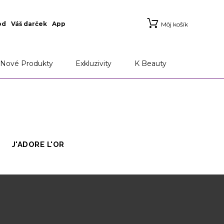
od
Váš darček
App
Môj košík
Nové Produkty
Exkluzivity
K Beauty
J'ADORE L'OR