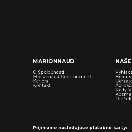
MARIONNAUD
NAŠE
O Spoločnosti
Vyhlad
Marionnaud Commitment
Beauty
Kariéra
Udržat
Kontakt
Apliká
Rady V 
Kozmet
Darček
Prijímame nasledujúce platobné karty: