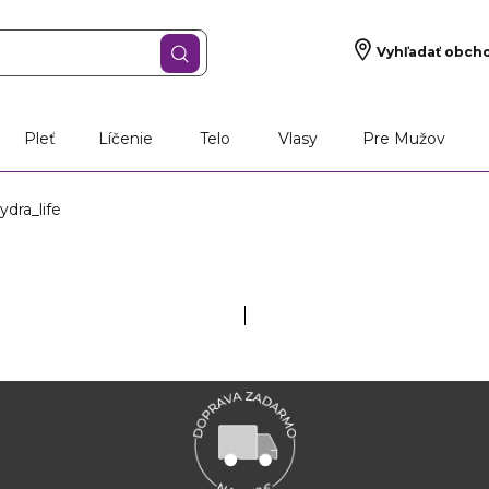
Vyhľadať obch
Pleť
Líčenie
Telo
Vlasy
Pre Mužov
dra_life