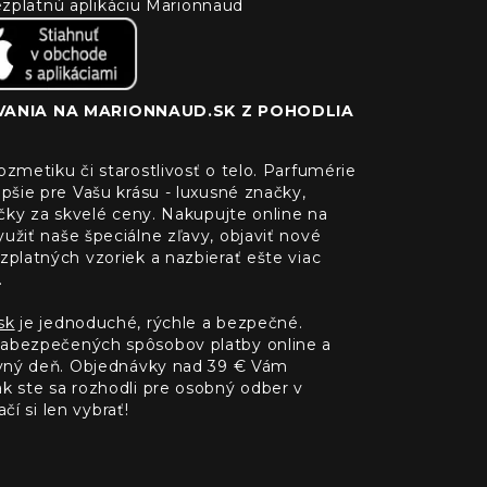
 bezplatnú aplikáciu Marionnaud
ANIA NA MARIONNAUD.SK Z POHODLIA
zmetiku či starostlivosť o telo. Parfumérie
pšie pre Vašu krásu - luxusné značky,
ačky za skvelé ceny. Nakupujte online na
žiť naše špeciálne zľavy, objaviť nové
platných vzoriek a nazbierať ešte viac
.
sk
je jednoduché, rýchle a bezpečné.
abezpečených spôsobov platby online a
ovný deň. Objednávky nad 39 € Vám
 ste sa rozhodli pre osobný odber v
čí si len vybrať!