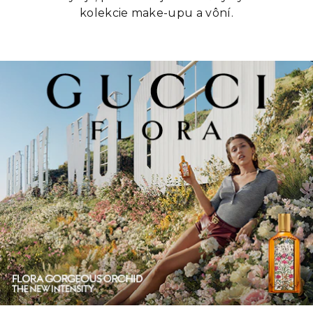
kolekcie make-upu a vôní.