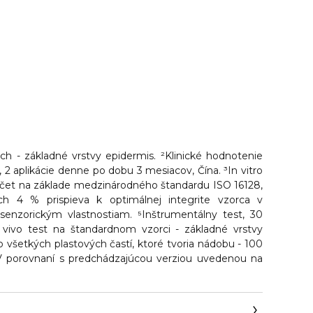
ách - základné vrstvy epidermis. ²Klinické hodnotenie
2 aplikácie denne po dobu 3 mesiacov, Čína. ³In vitro
očet na základe medzinárodného štandardu ISO 16128,
ch 4 % prispieva k optimálnej integrite vzorca v
senzorickým vlastnostiam. ⁵Inštrumentálny test, 30
x vivo test na štandardnom vzorci - základné vrstvy
 všetkých plastových častí, ktoré tvoria nádobu - 100
⁸V porovnaní s predchádzajúcou verziou uvedenou na