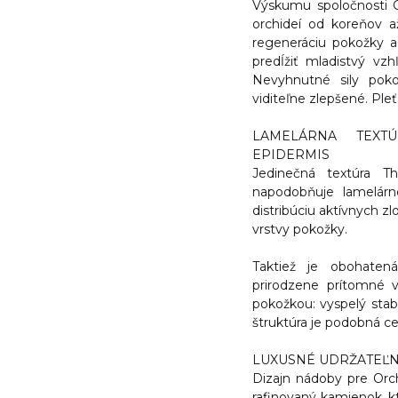
Výskumu spoločnosti G
orchideí od koreňov a
regeneráciu pokožky 
predĺžiť mladistvý vz
Nevyhnutné sily pok
viditeľne zlepšené. Ple
LAMELÁRNA TEXT
EPIDERMIS
Jedinečná textúra Th
napodobňuje lamelárne
distribúciu aktívnych z
vrstvy pokožky.
Taktiež je obohatená
prirodzene prítomné v 
pokožkou: vyspelý stab
štruktúra je podobná c
LUXUSNÉ UDRŽATEĽN
Dizajn nádoby pre Orc
rafinovaný kamienok, k