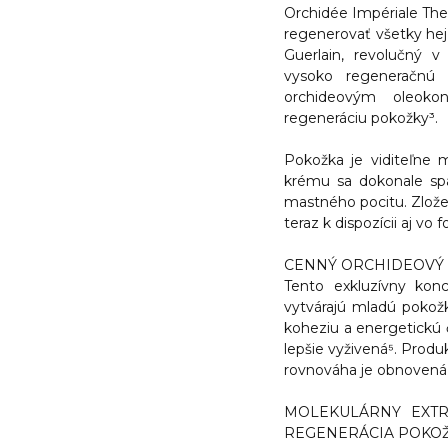
Orchidée Impériale The
regenerovať všetky hej 
Guerlain, revolučný v 
vysoko regeneračnú
orchideovým oleokon
regeneráciu pokožky³.
Pokožka je viditeľne m
krému sa dokonale spá
mastného pocitu. Zložen
teraz k dispozícii aj vo
CENNÝ ORCHIDEOVÝ 
Tento exkluzívny kon
vytvárajú mladú pokožk
koheziu a energetickú č
lepšie vyživená⁵. Produ
rovnováha je obnovená 
MOLEKULÁRNY EXTR
REGENERÁCIA POKOŽ