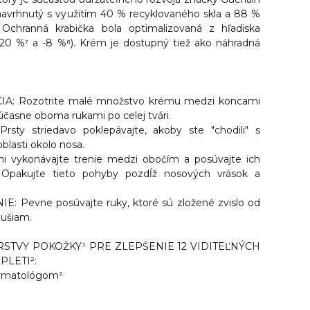
 navrhnutý s využitím 40 % recyklovaného skla a 88 %
 Ochranná krabička bola optimalizovaná z hľadiska
20 %⁷ a -8 %⁸). Krém je dostupný tiež ako náhradná
A: Rozotrite malé množstvo krému medzi koncami
účasne oboma rukami po celej tvári.
sty striedavo poklepávajte, akoby ste "chodili" s
oblasti okolo nosa.
i vykonávajte trenie medzi obočím a posúvajte ich
pakujte tieto pohyby pozdĺž nosových vrások a
 Pevne posúvajte ruky, ktoré sú zložené zvislo od
 ušiam.
STVY POKOŽKY¹ PRE ZLEPŠENIE 12 VIDITEĽNÝCH
PLETI²:
ermatológom²