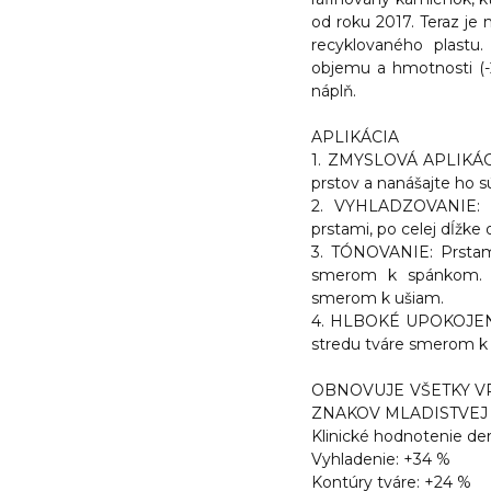
od roku 2017. Teraz je
recyklovaného plastu.
objemu a hmotnosti (-
náplň.
APLIKÁCIA
1. ZMYSLOVÁ APLIKÁCI
prstov a nanášajte ho s
2. VYHLADZOVANIE: Pr
prstami, po celej dĺžke 
3. TÓNOVANIE: Prstam
smerom k spánkom. O
smerom k ušiam.
4. HLBOKÉ UPOKOJENIE:
stredu tváre smerom k
OBNOVUJE VŠETKY VR
ZNAKOV MLADISTVEJ 
Klinické hodnotenie d
Vyhladenie: +34 %
Kontúry tváre: +24 %