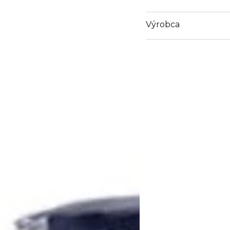
Výrobca
Email
https://www.guerlain.
Site/en_GB/Contact-S