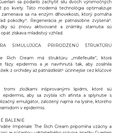
uerlain sa podarilo zachytiť silu dvoch výnimočných
ž po kvety. Táto moderná technológia optimalizuje
a zameriava sa na enzým dlhovekosti, ktorý pomáha
hľad pokožky³. Regenerácia je päťnásobne zvýšená³.
ožky sú znovu aktivované a známky starnutia sú
ť opäť získava mladistvý vzhľad.
ÚRA SIMULUJÚCA PRIRODZENÚ ŠTRUKTÚRU
e Rich Cream má štruktúru „millefeuille“, ktorá
 fázy epidermis a je navrhnutá tak, aby zosilnila
ložiek z orchidey až pätnásťkrát⁶ účinnejšie cez kľúčové
 tromi zložkami inšpirovanými lipidmi, ktoré sú
epidermis, aby sa zvýšila ich afinita a splynutie s
ilizačný emulgátor, založený najmä na lysíne, ktorého
eramidom v epidermis.
É BALENIE
hidée Impériale The Rich Cream pripomína vzácny a
torý je súčasťou udržateľného rozvoja značky Guerlain