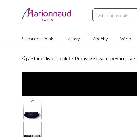
Summer Deals
Zl'avy
Značky
Vône
Starostlivosť o pleť
Protivrásková a spevňujúca