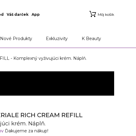
od
Váš darček
App
Môj košík
Nové Produkty
Exkluzivity
K Beauty
- Komplexný vyživujúci krém. Náplň.
RIALE RICH CREAM REFILL
úci krém. Náplň.
ov
Ďakujeme za nákup!