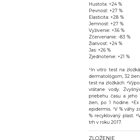
Hustota: +24 %
Pevnosť: +27 %
Elasticita: +28 %
Jemnosť: +27 %
Vyživenie: +36 %
Zčervenanie: -83 %
Žiarivosť: +24 %
Jas: +26 %
Zjednotenie: +21 %
¹In vitro test na zložk
dermatológom, 32 žien, 
test na zložkách. ⁴Výp
vrátane vody. Zvyšný
priebehu času a jeho 
žien, po 1 hodine. ⁶E
epidermis. ⁷V % váhy zo
% recyklovaný plast. 
trh v roku 2017.
ZLOŽENIE