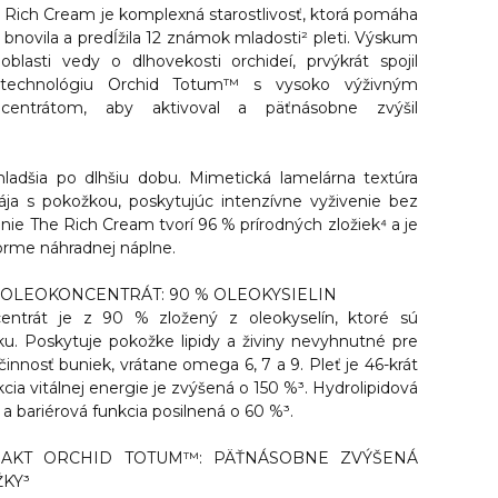
 Rich Cream je komplexná starostlivosť, ktorá pomáha
bnovila a predĺžila 12 známok mladosti² pleti. Výskum
oblasti vedy o dlhovekosti orchideí, prvýkrát spojil
 technológiu Orchid Totum™ s vysoko výživným
centrátom, aby aktivoval a päťnásobne zvýšil
ladšia po dlhšiu dobu.
Mimetická lamelárna textúra
ja s pokožkou, poskytujúc intenzívne vyživenie bez
ie The Rich Cream tvorí 96 % prírodných zložiek⁴ a je
 forme náhradnej náplne.
OLEOKONCENTRÁT: 90 % OLEOKYSIELIN
centrát je z 90 % zložený z oleokyselín, ktoré sú
u. Poskytuje pokožke lipidy a živiny nevyhnutné pre
innosť buniek, vrátane omega 6, 7 a 9. Pleť je 46-krát
kcia vitálnej energie je zvýšená o 150 %³. Hydrolipidová
a bariérová funkcia posilnená o 60 %³.
AKT ORCHID TOTUM™: PÄŤNÁSOBNE ZVÝŠENÁ
KY³