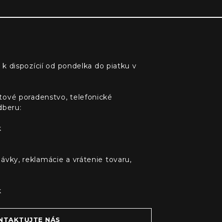
 k dispozícií od pondelka do piatku v
tové poradenstvo, telefonické
dberu:
k
ávky, reklamácie a vrátenie tovaru,
k
NTAKTUJTE NÁS