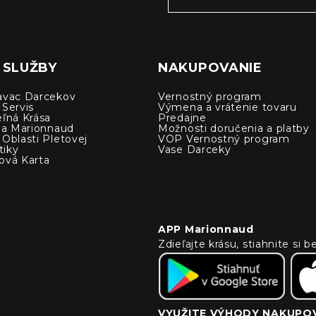
 SLUŽBY
NAKUPOVANIE
avac Darcekov
Vernostný program
 Servis
Výmena a vrátenie tovaru
eľná Krása
Predajne
cia Marionnaud
Možnosti doručenia a platby
Oblasti Pletovej
VOP Vernostný program
iky
Vase Darceky
ová Karta
APP Marionnaud
Zdieľajte krásu, stiahnite si
VYUŽITE VÝHODY NAKUPOV