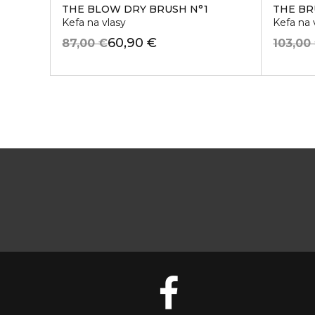
THE BLOW DRY BRUSH N°1
THE B
Kefa na vlasy
Kefa na 
60,90 €
87,00 €
103,00