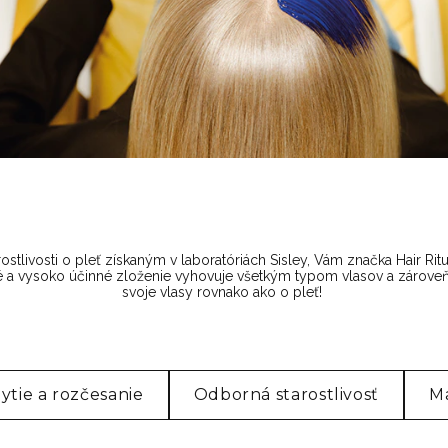
stlivosti o pleť získaným v laboratóriách Sisley, Vám značka Hair R
ané a vysoko účinné zloženie vyhovuje všetkým typom vlasov a zároveň
svoje vlasy rovnako ako o pleť!
tie a rozčesanie
Odborná starostlivosť
M