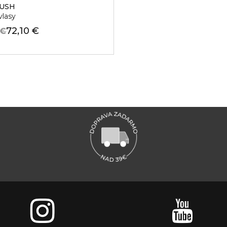
RUSH
vlasy
72,10 €
 €