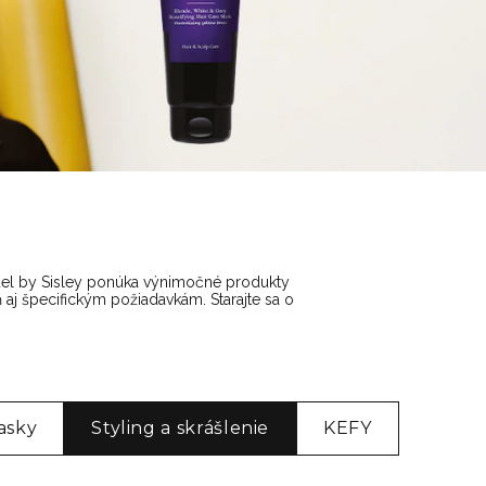
ituel by Sisley ponúka výnimočné produkty
 aj špecifickým požiadavkám. Starajte sa o
asky
Styling a skrášlenie
KEFY