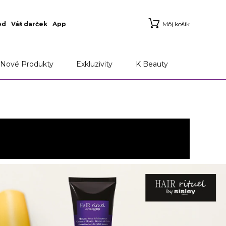
od
Váš darček
App
Môj košík
Nové Produkty
Exkluzivity
K Beauty