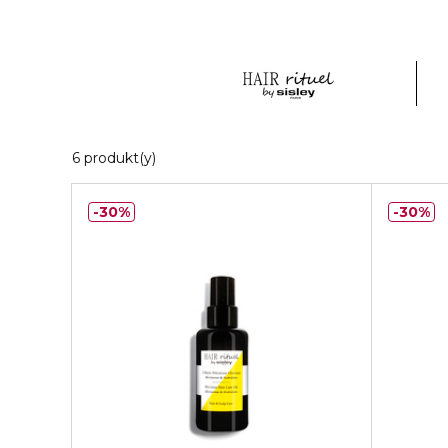
6 Zobrazené produkty
6 produkt(y)
30%
30%