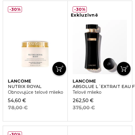
30%
30%
Exkluzivně
LANCÔME
LANCÔME
NUTRIX ROYAL
ABSOLUE L´EXTRAIT EAU 
Obnovujúce telové mlieko
Telové mlieko
54,60 €
262,50 €
78,00 €
375,00 €
30%