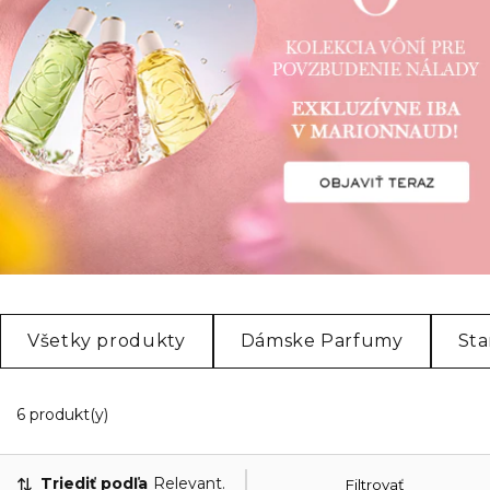
Všetky produkty
Dámske Parfumy
Sta
6 Zobrazené produkty
6 produkt(y)
Triediť podľa
Relevantnosť
Filtrovať