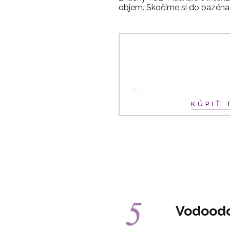
objem. Skočíme si do bazéna
KÚPIŤ 
Vodoodo