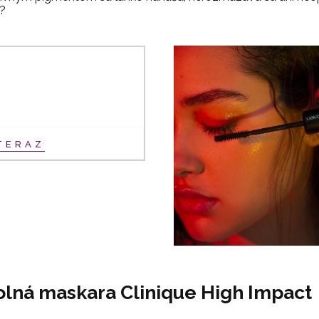
?
TERAZ
lná maskara Clinique High Impact