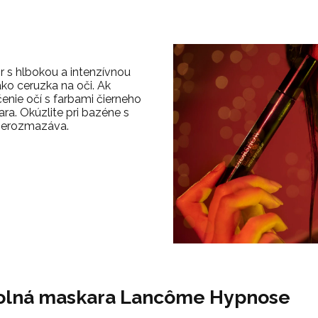
 s hlbokou a intenzívnou
ako ceruzka na oči. Ak
enie očí s farbami čierneho
ara. Okúzlite pri bazéne s
 nerozmazáva.
lná maskara Lancôme Hypnose