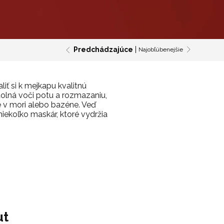
Predchádzajúce
Najobľúbenejšie
ť si k mejkapu kvalitnú
olná voči potu a rozmazaniu,
ie v mori alebo bazéne. Veď
niekoľko maskár, ktoré vydržia
ut