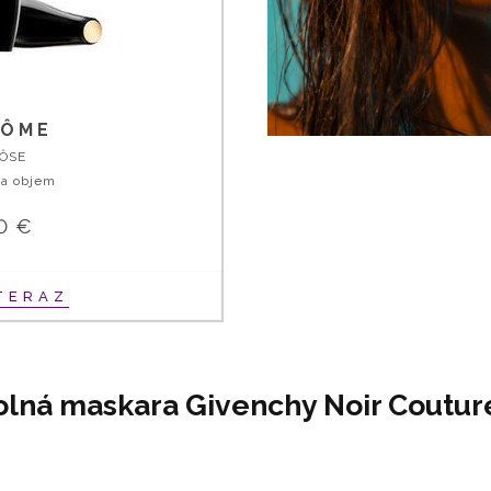
CÔME
ÔSE
na objem
0 €
TERAZ
lná maskara Givenchy Noir Coutur