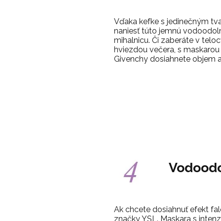
Vďaka kefke s jedinečným tv
naniesť túto jemnú vodoodol
mihalnicu. Či zaberáte v telo
hviezdou večera, s maskarou
Givenchy dosiahnete objem aj
Vodoodo
Ak chcete dosiahnuť efekt fa
značky YSL. Maskara s inten