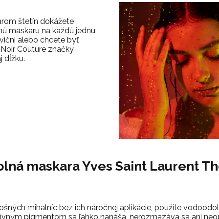
arom štetín dokážete
nú maskaru na každú jednu
cvični alebo chcete byť
 Noir Couture značky
 dĺžku.
lná maskara Yves Saint Laurent T
lošných mihalníc bez ich náročnej aplikácie, použite vodood
zívnym pigmentom sa ľahko nanáša, nerozmazáva sa ani neo