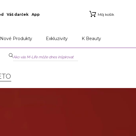
od
Váš darček
App
Môj košík
Nové Produkty
Exkluzivity
K Beauty
ETO