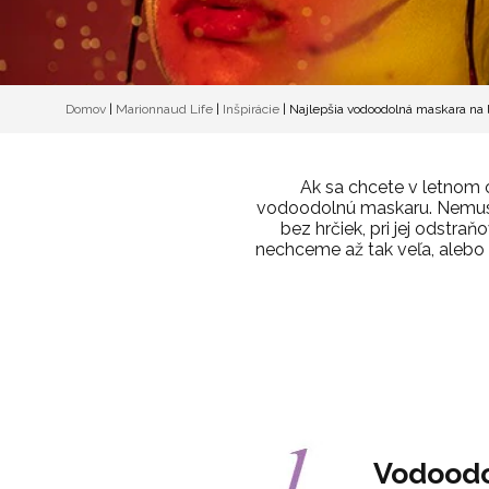
Domov
|
Marionnaud Life
|
Inšpirácie
|
Najlepšia vodoodolná maskara na 
Ak sa chcete v letnom 
vodoodolnú maskaru. Nemusí 
bez hrčiek, pri jej odstra
nechceme až tak veľa, alebo n
Vodoodo