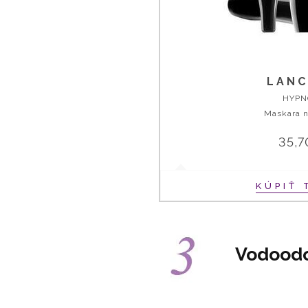
LAN
HYPN
Maskara 
35,7
KÚPIŤ 
Vodoodo