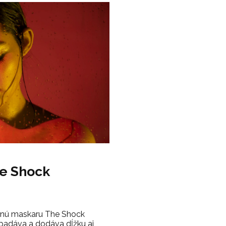
he Shock
olnú maskaru The Shock
padáva a dodáva dĺžku aj