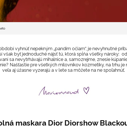
leto
období vyhnúť nepekným „pandím očiam“, je nevyhnutné pribali
však byť jednoduché nájsť tú, ktorá spĺňa všetky nároky: od
ňovaní sa nevytrhávajú mihalnice a, samozrejme, znesie kúpan
ie? Našťastie pre všetkých milovníkov kozmetiky, na trhu je 
veľa aj úžasne vyzerajú a v lete sa môžete na ne spoľahnúť.
lná maskara Dior Diorshow Blacko