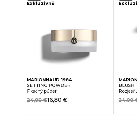
Exkluzivně
Exkluz
MARIONNAUD 1984
MARION
SETTING POWDER
BLUSH
Fixačný púder
Rozjasňu
16,80 €
24,00 €
24,00 