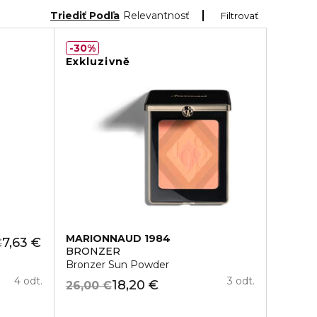
Triediť Podľa
Relevantnosť
Filtrovať
30%
Exkluzivně
MARIONNAUD 1984
7,63 €
€
BRONZER
Bronzer Sun Powder
4 odt.
3 odt.
18,20 €
26,00 €