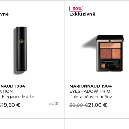
30%
ivně
Exkluzivně
NAUD 1984
MARIONNAUD 1984
ATION
EYESHADOW TRIO
 Elegance Matte
Paleta očných tieňov
6 odt.
19,60 €
21,00 €
€
30,00 €