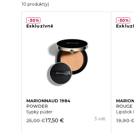
10 Zobrazené produkty
10 produkt(y)
30%
30%
Exkluzivně
Exkluz
MARIONNAUD 1984
MARION
POWDER
ROUGE
Sypký púder
Lipstic
3 odt.
17,50 €
25,00 €
19,90 