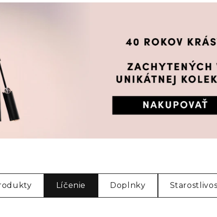
rodukty
Líčenie
Doplnky
Starostlivo