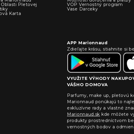
Oblasti Pletovej
VOP Vernostný program
iky
Vase Darceky
ová Karta
APP Marionnaud
Zdieľajte krásu, stiahnite si
VYUŽITE VÝHODY NAKUPOV
VÁŠHO DOMOVA
Parfumy, make up, pleťovú ko
Marionnaud ponúkajú to najle
exkluzívne rady a vlastné zn
Marionnaud.sk
kde môžete vyu
produkty prostredníctvom bez
vernostných bodov a odmien