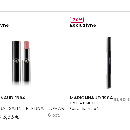
30%
ivně
Exkluzivně
NAUD 1984
MARIONNAUD 1984
10,90 
EYE PENCIL
k RAL SATIN 1 ETERNAL ROMANCE
Ceruzka na oči
8 odt.
13,93 €
€