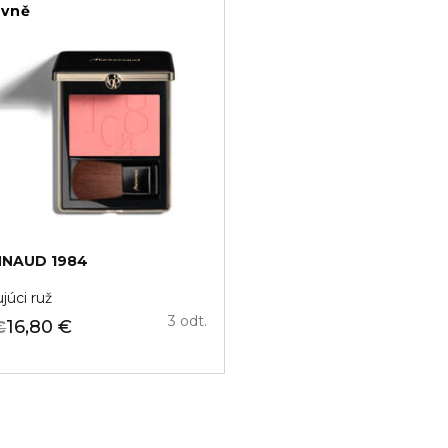
ivně
NAUD 1984
júci ruž
3 odt.
16,80 €
€