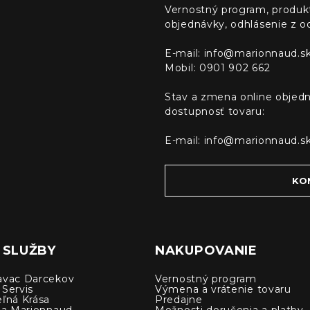
Vernostný program, produk
objednávky, odhlásenie z o
E-mail:
info@marionnaud.s
Mobil: 0901 902 662
Stav a zmena online objedn
dostupnosť tovaru:
E-mail:
info@marionnaud.s
KO
 SLUŽBY
NAKUPOVANIE
avac Darcekov
Vernostný program
 Servis
Výmena a vrátenie tovaru
eľná Krása
Predajne
cia Marionnaud
Možnosti doručenia a platby