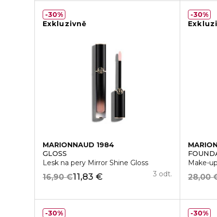
30%
30%
Exkluzivně
Exkluz
MARIONNAUD 1984
MARION
GLOSS
FOUND
Lesk na pery Mirror Shine Gloss
Make-up
3 odt.
11,83 €
16,90 €
28,00 
30%
30%