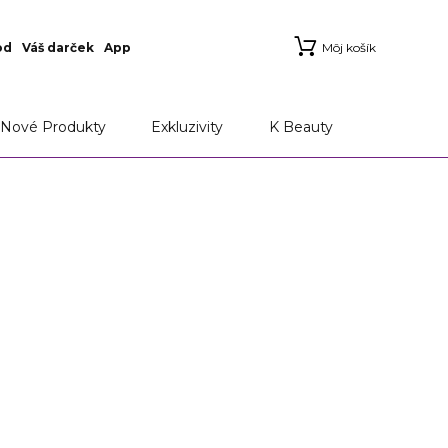
od
Váš darček
App
Môj košík
Nové Produkty
Exkluzivity
K Beauty