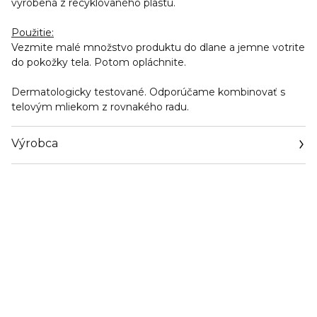
vyrobená z recyklovaného plastu.
Použitie:
Vezmite malé množstvo produktu do dlane a jemne votrite
do pokožky tela. Potom opláchnite.
Dermatologicky testované. Odporúčame kombinovať s
telovým mliekom z rovnakého radu.
Výrobca
Email
https://www.marionnaud.com/