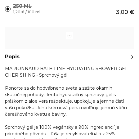
250 ML
3,00 €
1,20 € / 100 ml
Popis
MARIONNAUD BATH LINE HYDRATING SHOWER GEL
CHERISHING - Sprchový gél
Ponorte sa do hodvábneho sveta a zažite okamih
skutočnej pohody. Tento hydratačný sprchový gél s
práškom z aloe vera rešpektuje,
upokojuje a jemne čistí
vašu pokožku.
Jeho krémová pena uvoľňuje jemnú vôňu
čerešňového kvetu a bavlny.
Sprchový gél je 100% vegánsky a 90% ingrediencií je
prírodného pôvodu. Fľaša je recyklovateľná a z 25%