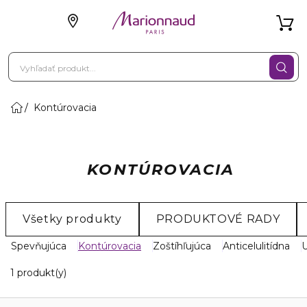
Kontúrovacia
KONTÚROVACIA
Všetky produkty
PRODUKTOVÉ RADY
Spevňujúca
Kontúrovacia
Zoštíhľujúca
Anticelulitídna
U
1 Zobrazené produkty
1 produkt(y)