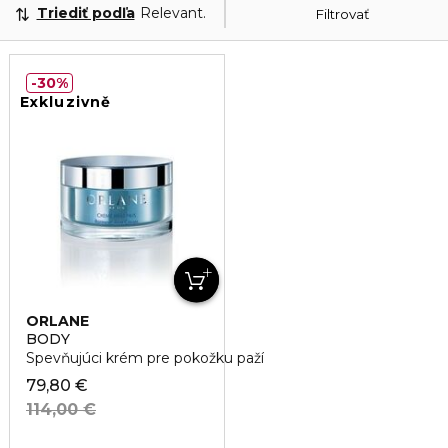
Triediť podľa
Relevantnosť
Filtrovať
30%
Exkluzivně
ORLANE
BODY
Spevňujúci krém pre pokožku paží
79,80 €
114,00 €