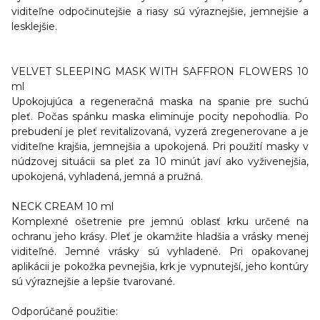
viditeľne odpočinutejšie a riasy sú výraznejšie, jemnejšie a
lesklejšie.
VELVET SLEEPING MASK WITH SAFFRON FLOWERS 10
ml
Upokojujúca a regeneračná maska na spanie pre suchú
pleť. Počas spánku maska eliminuje pocity nepohodlia. Po
prebudení je pleť revitalizovaná, vyzerá zregenerovane a je
viditeľne krajšia, jemnejšia a upokojená. Pri použití masky v
núdzovej situácii sa pleť za 10 minút javí ako vyživenejšia,
upokojená, vyhladená, jemná a pružná.
NECK CREAM 10 ml
Komplexné ošetrenie pre jemnú oblasť krku určené na
ochranu jeho krásy. Pleť je okamžite hladšia a vrásky menej
viditeľné. Jemné vrásky sú vyhladené. Pri opakovanej
aplikácii je pokožka pevnejšia, krk je vypnutejší, jeho kontúry
sú výraznejšie a lepšie tvarované.
Odporúčané použitie: