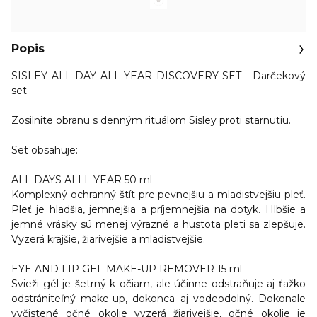
Popis
SISLEY ALL DAY ALL YEAR DISCOVERY SET - Darčekový
set
Zosilnite obranu s denným rituálom Sisley proti starnutiu.
Set obsahuje:
ALL DAYS ALLL YEAR 50 ml
Komplexný ochranný štít pre pevnejšiu a mladistvejšiu pleť.
Pleť je hladšia, jemnejšia a príjemnejšia na dotyk. Hlbšie a
jemné vrásky sú menej výrazné a hustota pleti sa zlepšuje.
Vyzerá krajšie, žiarivejšie a mladistvejšie.
EYE AND LIP GEL MAKE-UP REMOVER 15 ml
Svieži gél je šetrný k očiam, ale účinne odstraňuje aj ťažko
odstrániteľný make-up, dokonca aj vodeodolný. Dokonale
vyčistené očné okolie vyzerá žiarivejšie, očné okolie je