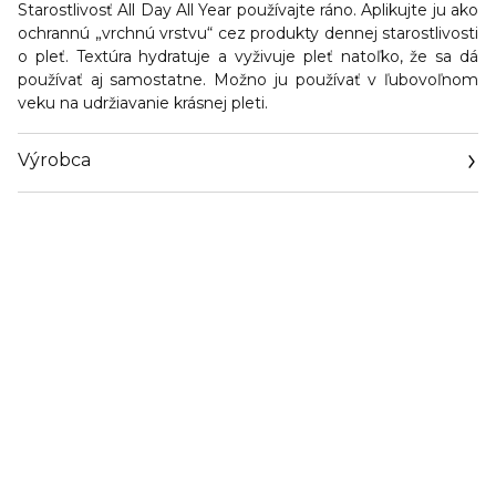
Starostlivosť All Day All Year používajte ráno. Aplikujte ju ako
ochrannú „vrchnú vrstvu“ cez produkty dennej starostlivosti
o pleť. Textúra hydratuje a vyživuje pleť natoľko, že sa dá
používať aj samostatne. Možno ju používať v ľubovoľnom
veku na udržiavanie krásnej pleti.
Výrobca
Email
sisley.czechrep@sisley.fr