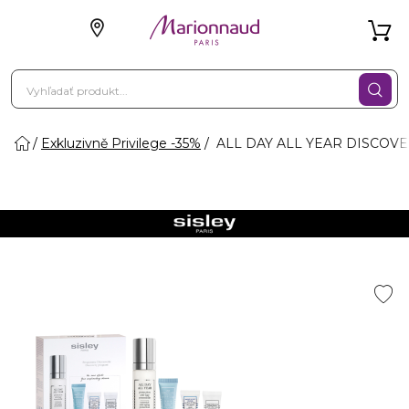
Exkluzivně Privilege -35%
ALL DAY ALL YEAR DISCOVERY