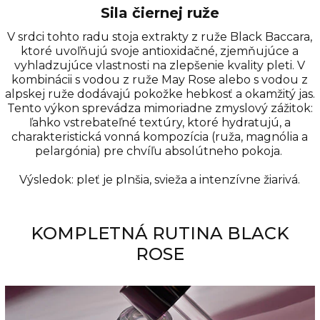
Sila čiernej ruže
V srdci tohto radu stoja extrakty z ruže Black Baccara,
ktoré uvoľňujú svoje antioxidačné, zjemňujúce a
vyhladzujúce vlastnosti na zlepšenie kvality pleti. V
kombinácii s vodou z ruže May Rose alebo s vodou z
alpskej ruže dodávajú pokožke hebkosť a okamžitý jas.
Tento výkon sprevádza mimoriadne zmyslový zážitok:
ľahko vstrebateľné textúry, ktoré hydratujú, a
charakteristická vonná kompozícia (ruža, magnólia a
pelargónia) pre chvíľu absolútneho pokoja.
Výsledok: pleť je plnšia, svieža a intenzívne žiarivá.
KOMPLETNÁ RUTINA BLACK
ROSE