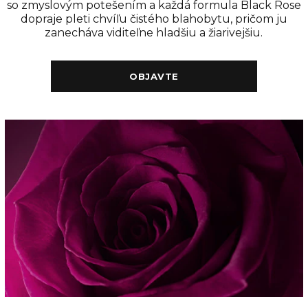
so zmyslovým potešením a každá formula Black Rose
dopraje pleti chvíľu čistého blahobytu, pričom ju
zanecháva viditeľne hladšiu a žiarivejšiu.
OBJAVTE