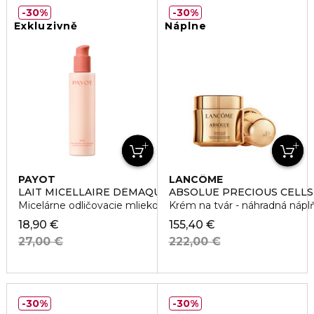
30%
30%
Exkluzivně
Náplne
PAYOT
LANCÔME
LAIT MICELLAIRE DÉMAQUILLANT
ABSOLUE PRECIOUS CELLS
Micelárne odličovacie mlieko
Krém na tvár - náhradná nápl
18,90 €
155,40 €
27,00 €
222,00 €
30%
30%