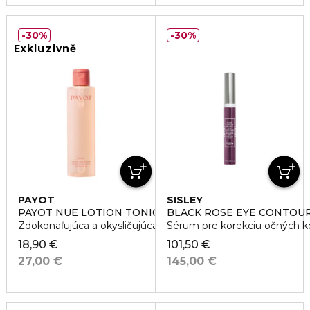
30%
30%
Exkluzivně
PAYOT
SISLEY
PAYOT NUE LOTION TONIQUE ECLAT
BLACK ROSE EYE CONTOUR
Zdokonaľujúca a okysličujúca pleťová voda
Sérum pre korekciu očných k
18,90 €
101,50 €
27,00 €
145,00 €