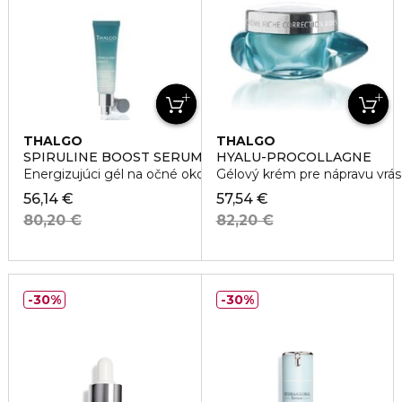
THALGO
THALGO
SPIRULINE BOOST SERUM
HYALU-PROCOLLAGNE
Energizujúci gél na očné okolie
Gélový krém pre nápravu vrá
56,14 €
57,54 €
80,20 €
82,20 €
30%
30%