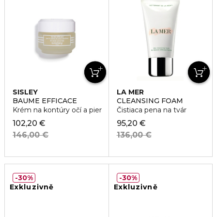
SISLEY
LA MER
BAUME EFFICACE
CLEANSING FOAM
Krém na kontúry očí a pier
Čistiaca pena na tvár
102,20 €
95,20 €
146,00 €
136,00 €
30%
30%
Exkluzivně
Exkluzivně