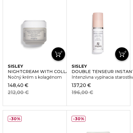
SISLEY
SISLEY
NIGHTCREAM WITH COLLAGEN AND WOODMALLOW
DOUBLE TENSEUR INSTAN
Nočný krém s kolagénom
Intenzívna vypínacia starostliv
148,40 €
137,20 €
212,00 €
196,00 €
30%
30%