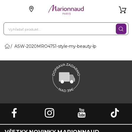
ASW-2020MRO4751-style-my-beauty-lp