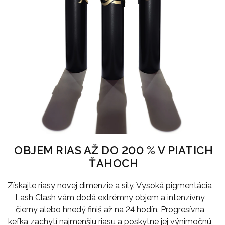
OBJEM RIAS AŽ DO 200 % V PIATICH
ŤAHOCH
Získajte riasy novej dimenzie a sily. Vysoká pigmentácia
Lash Clash vám dodá extrémny objem a intenzívny
čierny alebo hnedý finiš až na 24 hodín. Progresívna
kefka zachytí najmenšiu riasu a poskytne jej výnimočnú