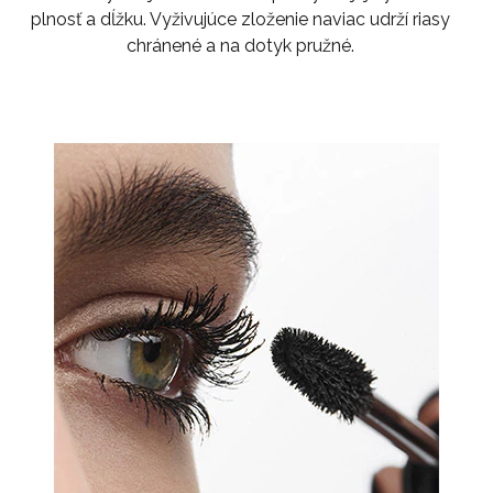
plnosť a dĺžku. Vyživujúce zloženie naviac udrží riasy
chránené a na dotyk pružné.