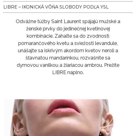
LIBRE – IKONICKÁ VÔŇA SLOBODY PODĽA YSL
Odvážne túžby Saint Laurent spájajú mužské a
ženské prvky do jedinečnej kvetinovej
kombinácie. Zahaľte sa do zvodnosti
pomarančového kvetu a sviežosti levandule,
unášajte sa iskrivým akordom kvetov neroli a
šťavnatou mandarínkou, rozvášnite sa
dymovou vanilkou a žiariacou ambrou. Prežite
LIBRE naplno.