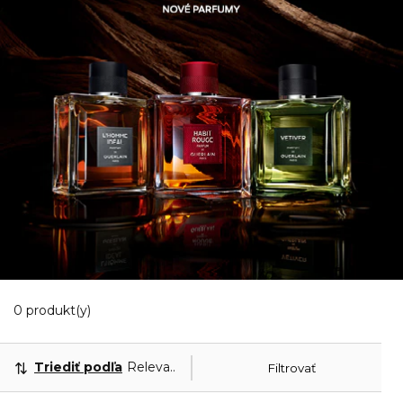
0 Zobrazené produkty
0 produkt(y)
Triediť podľa
Relevantnosť
Filtrovať