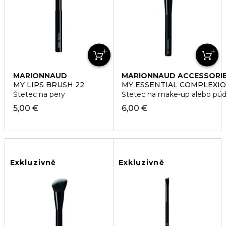
MARIONNAUD
MARIONNAUD ACCESSORI
ACCESSORIES
MY LIPS BRUSH 22
MY ESSENTIAL COMPLEXIO
Štetec na pery
Štetec na make-up alebo púd
5,00 €
6,00 €
Exkluzivně
Exkluzivně