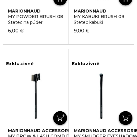
MARIONNAUD
MARIONNAUD
ACCESSORIES
ACCESSORIES
MY POWDER BRUSH 08
MY KABUKI BRUSH 09
Štetec na púder
Štetec kabuki
6,00 €
9,00 €
Exkluzivně
Exkluzivně
MARIONNAUD ACCESSORIES
MARIONNAUD ACCESSORI
MY BROW & LASH COMB BRUSH 21
MY SMUDGER EYESHADOW 