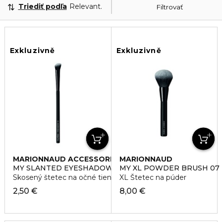
Triediť podľa
Relevantnosť
Filtrovať
Exkluzivně
Exkluzivně
MARIONNAUD ACCESSORIES
MARIONNAUD
ACCESSORIES
MY SLANTED EYESHADOW BRUSH 19
MY XL POWDER BRUSH 07
Skosený štetec na očné tiene
XL Štetec na púder
2,50 €
8,00 €