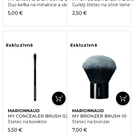
Duo kefka na mihalnice a obočie
Guľatý štetec na očné tiene
5,00 €
2,50 €
Exkluzivně
Exkluzivně
MARIONNAUD
MARIONNAUD
ACCESSORIES
ACCESSORIES
MY CONCEALER BRUSH 02
MY BRONZER BRUSH 10
Štetec na korektor
Štetec na bronzer
5,50 €
7,00 €