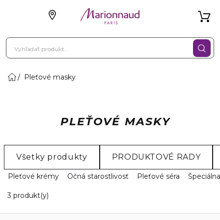
Pleťové masky
PLEŤOVÉ MASKY
Všetky produkty
PRODUKTOVÉ RADY
Pleťové krémy
Očná starostlivosť
Pleťové séra
Špeciálna
3 Zobrazené produkty
3 produkt(y)