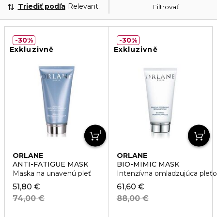
Triediť podľa
Relevantnosť
Filtrovať
30%
30%
Exkluzivně
Exkluzivně
ORLANE
ORLANE
ANTI-FATIGUE MASK
BIO-MIMIC MASK
Maska na unavenú pleť
Intenzívna omladzujúca pleť
51,80 €
61,60 €
74,00 €
88,00 €