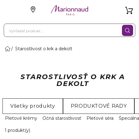
Starostlivosť o krk a dekolt
STAROSTLIVOSŤ O KRK A
DEKOLT
Všetky produkty
PRODUKTOVÉ RADY
Pleťové krémy
Očná starostlivosť
Pleťové séra
Špeciálna
1 Zobrazené produkty
1 produkt(y)