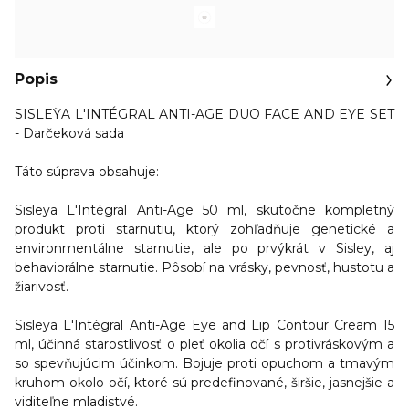
Popis
SISLEŸA L'INTÉGRAL ANTI-AGE DUO FACE AND EYE SET
- Darčeková sada
Táto súprava obsahuje:
Sisleÿa L'Intégral Anti-Age 50 ml
, skutočne kompletný
produkt proti starnutiu, ktorý zohľadňuje genetické a
environmentálne starnutie, ale po prvýkrát v Sisley, aj
behaviorálne starnutie. Pôsobí na vrásky, pevnosť, hustotu a
žiarivosť.
Sisleÿa L'Intégral Anti-Age Eye and Lip Contour Cream 15
ml
, účinná starostlivosť o pleť okolia očí s protivráskovým a
so spevňujúcim účinkom. Bojuje proti opuchom a tmavým
kruhom okolo očí, ktoré sú predefinované, širšie, jasnejšie a
viditeľne mladistvé.