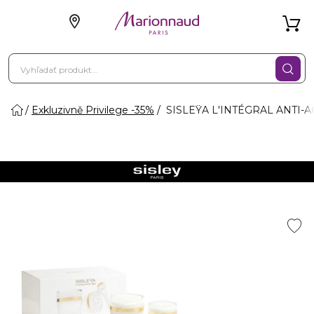
Exkluzivně Privilege -35%
SISLEŸA L'INTÉGRAL ANTI-A