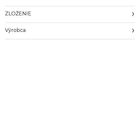
ZLOŽENIE
Výrobca
Email
sisley.czechrep@sisley.fr