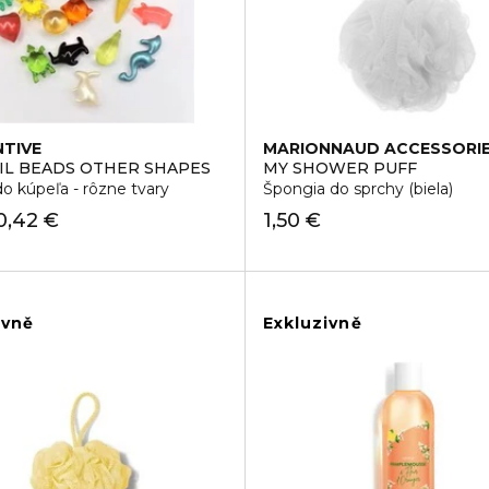
TIVE
MARIONNAUD ACCESSORI
IL BEADS OTHER SHAPES
MY SHOWER PUFF
do kúpeľa - rôzne tvary
Špongia do sprchy (biela)
0,42 €
1,50 €
ivně
Exkluzivně