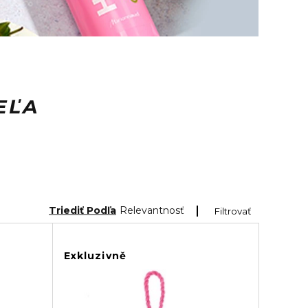
EĽA
Triediť Podľa
Relevantnosť
Filtrovať
Exkluzivně