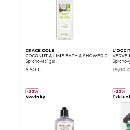
GRACE COLE
L'OCCI
COCONUT & LIME BATH & SHOWER GEL
VERVEI
Sprchovací gél
Sprchov
5,50 €
19,00 
30%
30%
Novinky
Exkluz