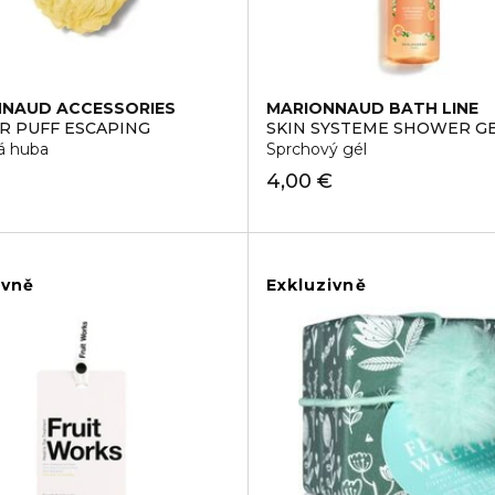
NAUD ACCESSORIES
MARIONNAUD BATH LINE
 PUFF ESCAPING
SKIN SYSTEME SHOWER G
á huba
Sprchový gél
4,00 €
ivně
Exkluzivně