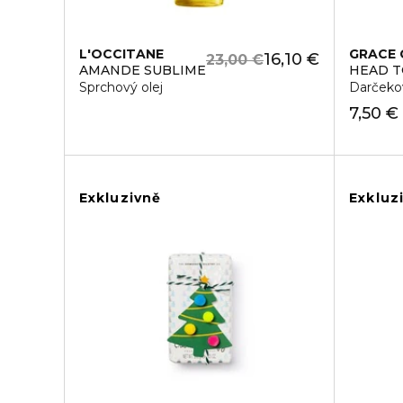
L'OCCITANE
GRACE 
16,10 €
23,00 €
AMANDE SUBLIME
HEAD T
Sprchový olej
Darčeko
7,50 €
Exkluzivně
Exkluz