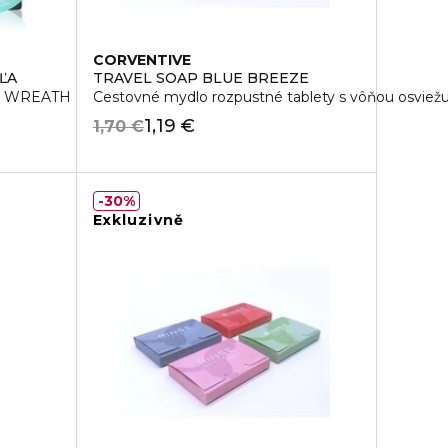
CORVENTIVE
ĽA
TRAVEL SOAP BLUE BREEZE
E WREATH
Cestovné mydlo rozpustné tablety s vôňou osviež
1,19 €
1,70 €
30%
Exkluzivně