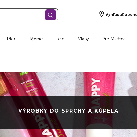
Vyhľadať obch
Pleť
Líčenie
Telo
Vlasy
Pre Mužov
VÝROBKY DO SPRCHY A KÚPEĽA