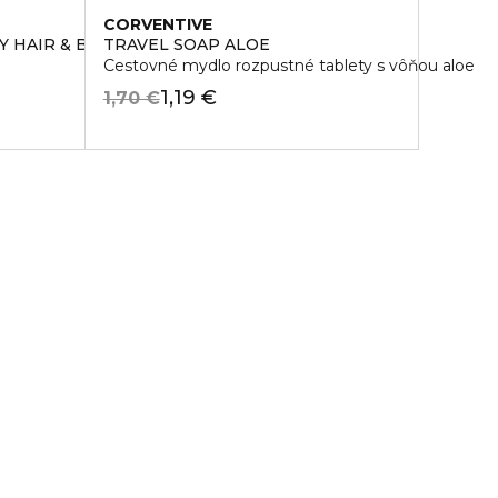
CORVENTIVE
 HAIR & BODY MIST
TRAVEL SOAP ALOE
Cestovné mydlo rozpustné tablety s vôňou aloe
1,19 €
1,70 €