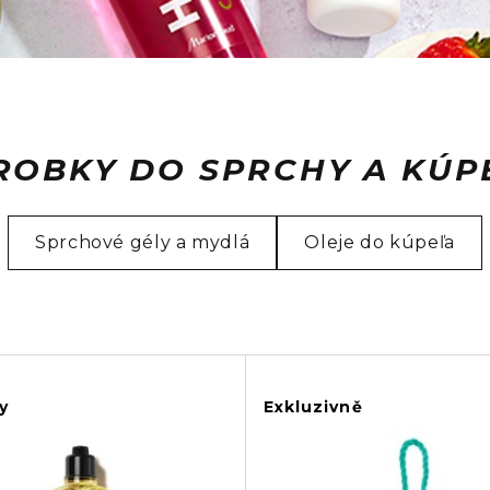
ROBKY DO SPRCHY A KÚP
Sprchové gély a mydlá
Oleje do kúpeľa
y
Exkluzivně