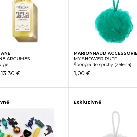
TANE
MARIONNAUD ACCESSORI
NE ARGUMES
MY SHOWER PUFF
ý gél
Špongia do sprchy (zelená)
13,30 €
1,00 €
€
ivně
Exkluzivně