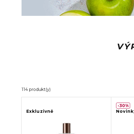
VÝ
20 Zobrazené produkty
114 produkt(y)
30%
Exkluzivně
Novink