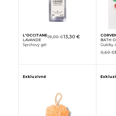
L'OCCITANE
CORVEN
13,30 €
19,00 €
LAVANDE
BATH O
Sprchový gél
Guličky 
0,60 €
Exkluzivně
Exkluz