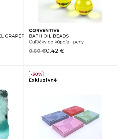
CORVENTIVE
EL GRAPEFRUIT ORANGE
BATH OIL BEADS
Guľôčky do kúpeľa - perly
0,42 €
0,60 €
30%
Exkluzivně