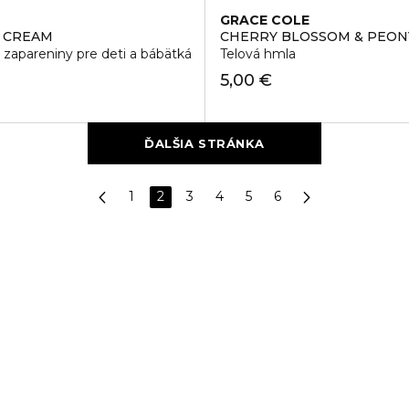
GRACE COLE
 CREAM
CHERRY BLOSSOM & PEONY
zapareniny pre deti a bábätká
Telová hmla
5,00 €
ĎALŠIA STRÁNKA
1
2
3
4
5
6