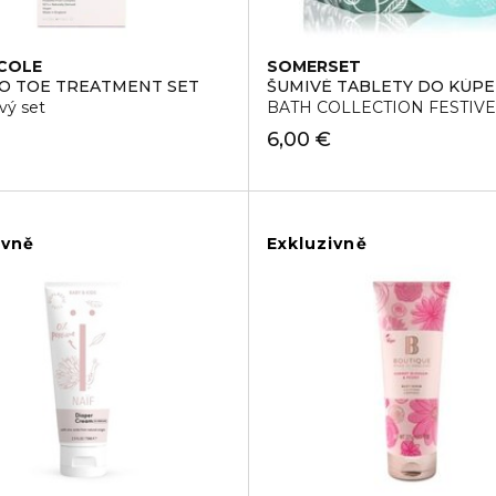
COLE
SOMERSET
O TOE TREATMENT SET
ŠUMIVÉ TABLETY DO KÚPE
vý set
BATH COLLECTION FESTIV
6,00 €
ivně
Exkluzivně