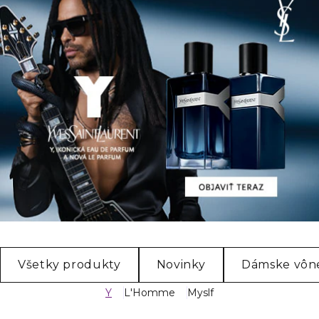
Všetky produkty
Novinky
Dámske vôn
Y
L'Homme
Myslf