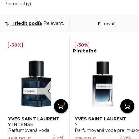
7 Zobrazené produkty
7 produkt(y)
Triediť podľa
Relevantnosť
Filtrovať
30%
30%
Plniteľné
YVES SAINT LAURENT
YVES SAINT LAURENT
Y INTENSE
Y
Parfumovaná voda
Parfumovaná voda pre mužo
2 veľ.
2 veľ.
148,00 €
125,00 €