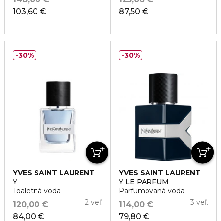
103,60 €
87,50 €
30%
30%
YVES SAINT LAURENT
YVES SAINT LAURENT
Y
Y LE PARFUM
Toaletná voda
Parfumovaná voda
2 veľ.
3 veľ.
120,00 €
114,00 €
84,00 €
79,80 €