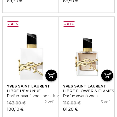
69,30 €
66,50 €
30%
30%
YVES SAINT LAURENT
YVES SAINT LAURENT
LIBRE L'EAU NUE
LIBRE FLOWER & FLAMES
Parfumovaná voda bez alkoholu
Parfumovaná voda
2 veľ.
3 veľ.
143,00 €
116,00 €
100,10 €
81,20 €