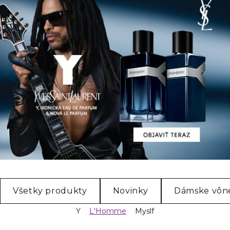
Všetky produkty
Novinky
Dámske vôn
Y
L'Homme
Myslf