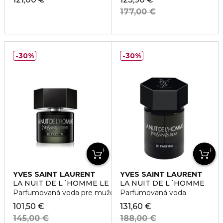
177,00 €
30%
30%
YVES SAINT LAURENT
YVES SAINT LAURENT
LA NUIT DE L´HOMME LE PARFUM
LA NUIT DE L´HOMME
Parfumovaná voda pre mužov
Parfumovaná voda
101,50 €
131,60 €
145,00 €
188,00 €