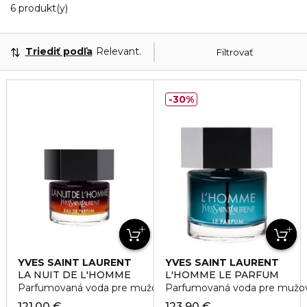
6 Zobrazené produkty
6 produkt(y)
Triediť podľa
Relevantnosť
Filtrovať
30%
YVES SAINT LAURENT
YVES SAINT LAURENT
LA NUIT DE L'HOMME
L'HOMME LE PARFUM
Parfumovaná voda pre mužov
Parfumovaná voda pre mužo
121,00 €
123,90 €