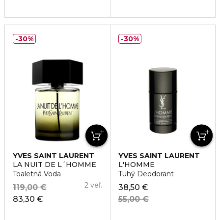
30%
30%
YVES SAINT LAURENT
YVES SAINT LAURENT
LA NUIT DE L´HOMME
L'HOMME
Toaletná Voda
Tuhý Deodorant
2 veľ.
119,00 €
38,50 €
83,30 €
55,00 €