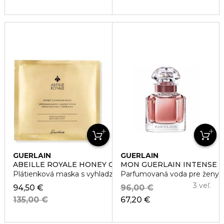
GUERLAIN
GUERLAIN
ABEILLE ROYALE HONEY CATAPLASM MASK
MON GUERLAIN INTENSE
Plátienková maska s vyhladzujúcim účinkom
Parfumovaná voda pre ženy
3 veľ.
94,50 €
96,00 €
135,00 €
67,20 €