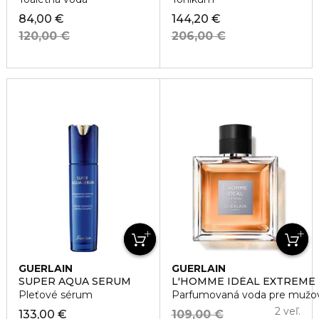
84,00 €
144,20 €
120,00 €
206,00 €
GUERLAIN
GUERLAIN
SUPER AQUA SERUM
L'HOMME IDÉAL EXTREME
Pleťové sérum
Parfumovaná voda pre mužo
2 veľ.
133,00 €
109,00 €