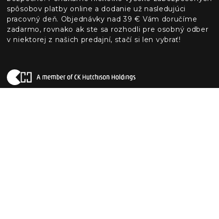
spôsobov platby online a dodanie už nasledujúci
pracovný deň. Objednávky nad 39 € Vám doručíme
zadarmo, rovnako ak ste sa rozhodli pre osobný odber
v niektorej z našich predajní, stačí si len vybrať!