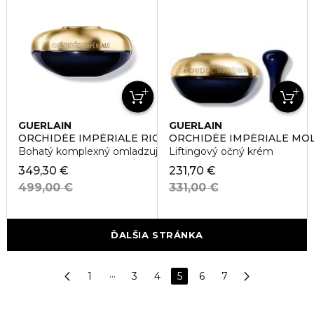
GUERLAIN
GUERLAIN
ORCHIDÉE IMPÉRIALE RICH CREAM
ORCHIDÉE IMPÉRIALE MO
Bohatý komplexný omladzujúci krém
Liftingový očný krém
349,30 €
231,70 €
499,00 €
331,00 €
ĎALŠIA STRÁNKA
1
···
3
4
5
6
7