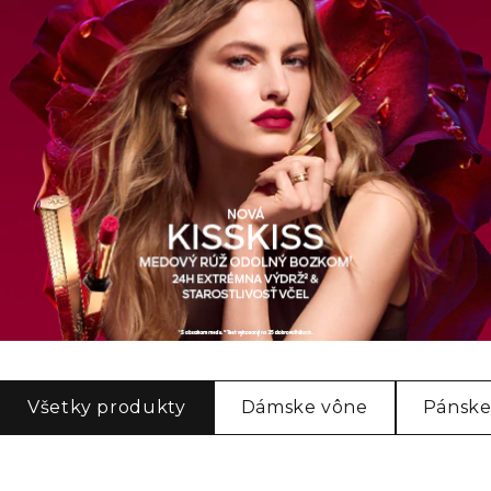
Všetky produkty
Dámske vône
Pánske