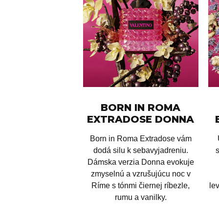
BORN IN ROMA
EXTRADOSE DONNA
Born in Roma Extradose vám
dodá silu k sebavyjadreniu.
Dámska verzia Donna evokuje
zmyselnú a vzrušujúcu noc v
Ríme s tónmi čiernej ríbezle,
le
rumu a vanilky.