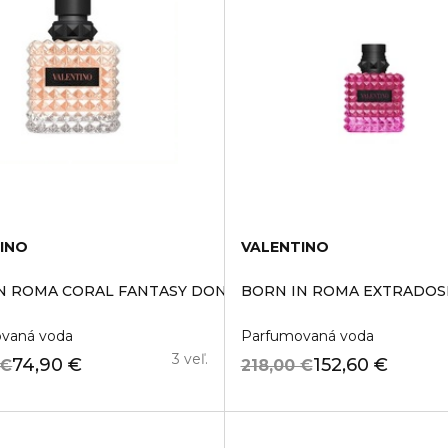
INO
VALENTINO
N ROMA CORAL FANTASY DONNA
BORN IN ROMA EXTRADO
vaná voda
Parfumovaná voda
3 veľ.
74,90 €
152,60 €
 €
218,00 €