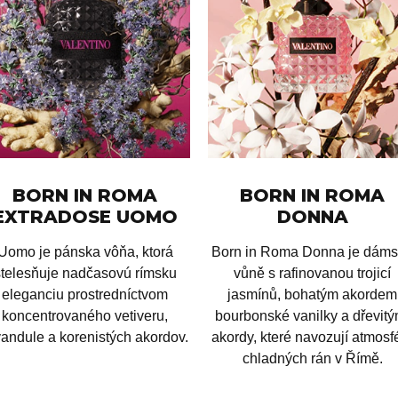
BORN IN ROMA
BORN IN ROMA
EXTRADOSE UOMO
DONNA
Uomo je pánska vôňa, ktorá
Born in Roma Donna je dám
stelesňuje nadčasovú rímsku
vůně s rafinovanou trojicí
eleganciu prostredníctvom
jasmínů, bohatým akordem
koncentrovaného vetiveru,
bourbonské vanilky a dřevitý
vandule a korenistých akordov.
akordy, které navozují atmosf
chladných rán v Římě.