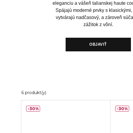
eleganciu a vášeň talianskej haute co
Spájajú moderné prvky s klasickými,
vytvárajú nadčasový, a zároveň súč
zážitok z vôní.
OBJAVIŤ
6 Zobrazené produkty
6 produkt(y)
30%
30%