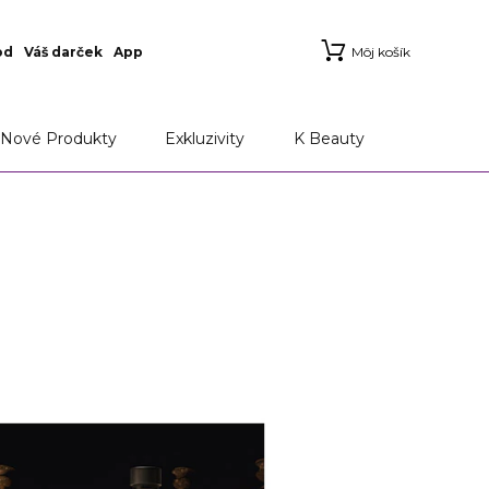
od
Váš darček
App
Môj košík
Nové Produkty
Exkluzivity
K Beauty