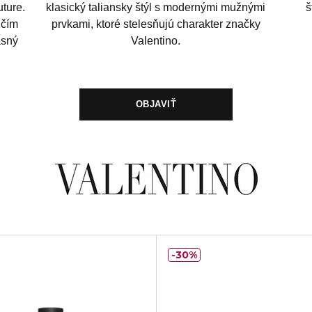
uture.
klasický taliansky štýl s modernými mužnými
š
 čím
prvkami, ktoré stelesňujú charakter značky
asný
Valentino.
OBJAVIŤ
30%