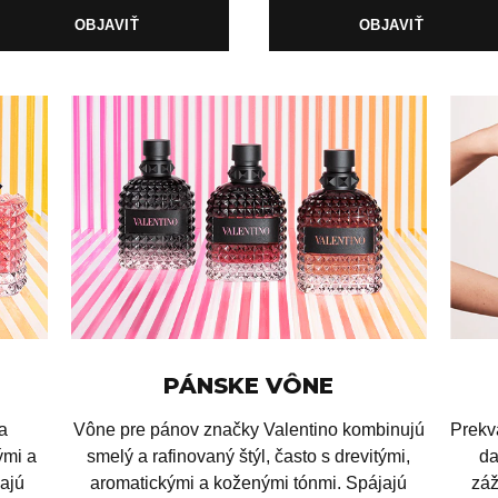
OBJAVIŤ
OBJAVIŤ
PÁNSKE VÔNE
a
Vône pre pánov značky Valentino kombinujú
Prekv
ými a
smelý a rafinovaný štýl, často s drevitými,
da
žajú
aromatickými a koženými tónmi. Spájajú
záž