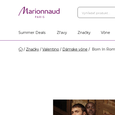
Summer Deals
Zl'avy
Značky
Vône
Značky
Valentino
Dámske vône
Born In Ro