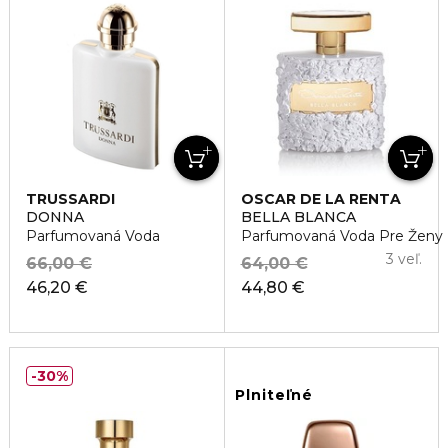
TRUSSARDI
OSCAR DE LA RENTA
DONNA
BELLA BLANCA
Parfumovaná Voda
Parfumovaná Voda Pre Ženy
3 veľ.
66,00 €
64,00 €
46,20 €
44,80 €
30%
Plniteľné