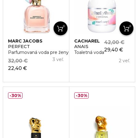
MARC JACOBS
CACHAREL
42,00 €
PERFECT
ANAIS
29,40 €
Parfumovaná voda pre ženy
Toaletná voda
3 veľ.
32,00 €
2 veľ.
22,40 €
30%
30%