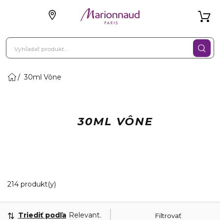
30ml Vône
30ML VÔNE
20 Zobrazené produkty
214 produkt(y)
Triediť podľa
Relevantnosť
Filtrovať