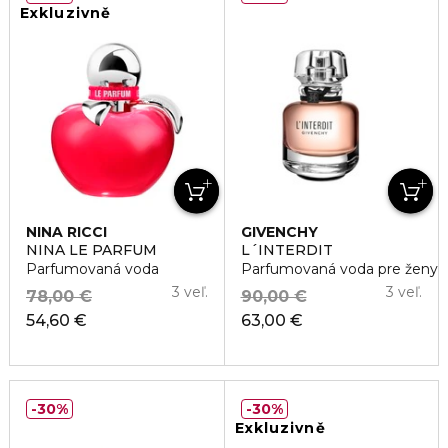
Exkluzivně
NINA RICCI
GIVENCHY
NINA LE PARFUM
L´INTERDIT
Parfumovaná voda
Parfumovaná voda pre ženy
3 veľ.
3 veľ.
78,00 €
90,00 €
54,60 €
63,00 €
30%
30%
Exkluzivně