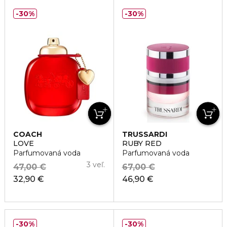
30%
30%
COACH
TRUSSARDI
LOVE
RUBY RED
Parfumovaná voda
Parfumovaná voda
3 veľ.
47,00 €
67,00 €
32,90 €
46,90 €
30%
30%