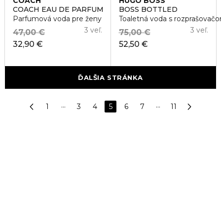
COACH
HUGO BOSS
COACH EAU DE PARFUM
BOSS BOTTLED
Parfumová voda pre ženy
Toaletná voda s rozprašovač
3 veľ.
3 veľ.
47,00 €
75,00 €
32,90 €
52,50 €
ĎALŠIA STRÁNKA
1
···
3
4
5
6
7
···
11