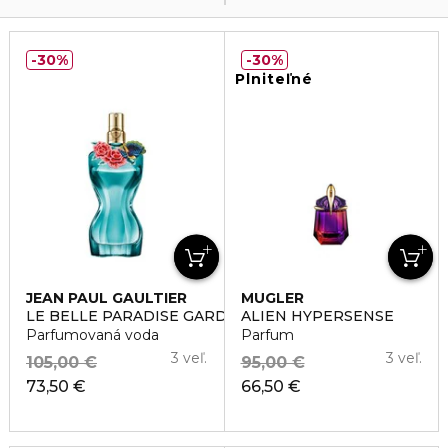
30%
30%
Plniteľné
JEAN PAUL GAULTIER
MUGLER
LE BELLE PARADISE GARDEN
ALIEN HYPERSENSE
Parfumovaná voda
Parfum
3 veľ.
3 veľ.
105,00 €
95,00 €
73,50 €
66,50 €