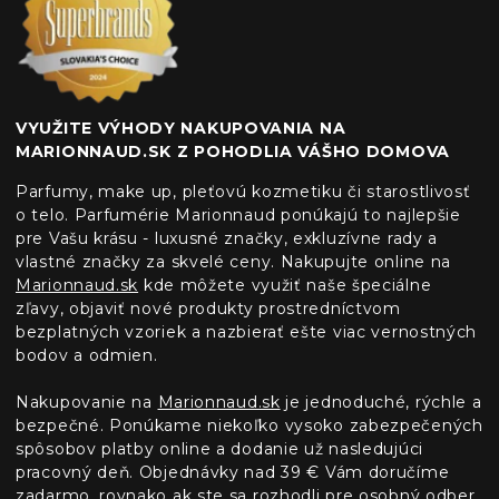
VYUŽITE VÝHODY NAKUPOVANIA NA
MARIONNAUD.SK Z POHODLIA VÁŠHO DOMOVA
Parfumy, make up, pleťovú kozmetiku či starostlivosť
o telo. Parfumérie Marionnaud ponúkajú to najlepšie
pre Vašu krásu - luxusné značky, exkluzívne rady a
vlastné značky za skvelé ceny. Nakupujte online na
Marionnaud.sk
kde môžete využiť naše špeciálne
zľavy, objaviť nové produkty prostredníctvom
bezplatných vzoriek a nazbierať ešte viac vernostných
bodov a odmien.
Nakupovanie na
Marionnaud.sk
je jednoduché, rýchle a
bezpečné. Ponúkame niekoľko vysoko zabezpečených
spôsobov platby online a dodanie už nasledujúci
pracovný deň. Objednávky nad 39 € Vám doručíme
zadarmo, rovnako ak ste sa rozhodli pre osobný odber