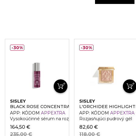
30%
30%
SISLEY
SISLEY
BLACK ROSE CONCENTRATE
L'ORCHIDEE HIGHLIGH
APP: KÓDOM
APPEXTRA
APP: KÓDOM
APPEXTRA
Vysokoúčinné sérum na rozjasnenie pleti
Rozjasňujúci pudrový gél
164,50 €
82,60 €
235,00 €
118,00 €