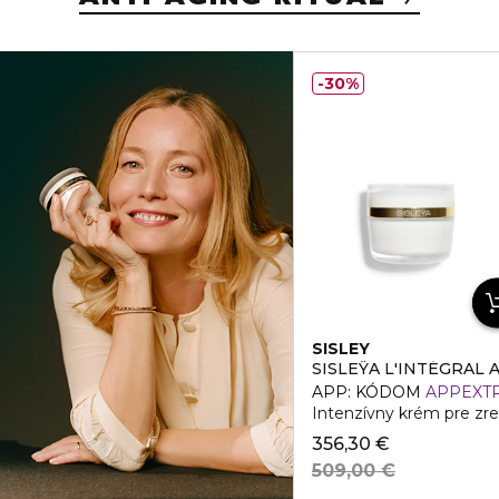
30%
SISLEY
SISLEŸA L'INTÉGRAL 
APP: KÓDOM
APPEXT
Intenzívny krém pre zre
356,30 €
509,00 €