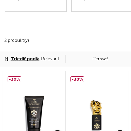
2 Zobrazené produkty
2 produkt(y)
Triediť podľa
Relevantnosť
Filtrovať
30%
30%