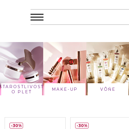
STAROSTLIVOSŤ
MAKE-UP
VÔŇE
O PLEŤ
30%
30%