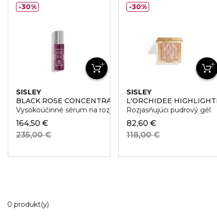
30%
30%
SISLEY
SISLEY
BLACK ROSE CONCENTRATE
L'ORCHIDEE HIGHLIGH
Vysokoúčinné sérum na rozjasnenie pleti
Rozjasňujúci pudrový gél
164,50 €
82,60 €
235,00 €
118,00 €
0 Zobrazené produkty
0 produkt(y)