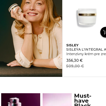
SISLEY
SISLEŸA L'INTÉGRAL 
Intenzívny krém pre zre
356,30 €
509,00 €
Must-
have
Black