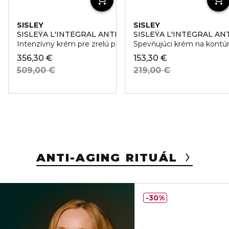
SISLEY
SISLEY
SISLEŸA L'INTÉGRAL ANTI-ÂGE
SISLEŸA L'INTÉGRAL AN
Intenzívny krém pre zrelú pleť
Spevňujúci krém na kontúry
356,30 €
153,30 €
509,00 €
219,00 €
ANTI-AGING RITUÁL
30%